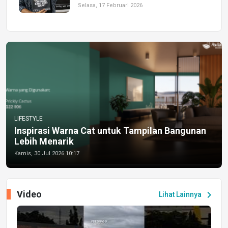
Selasa, 17 Februari 2026
LIFESTYLE
Inspirasi Warna Cat untuk Tampilan Bangunan
Lebih Menarik
Kamis, 30 Jul 2026 10:17
Video
chevron_right
Lihat Lainnya