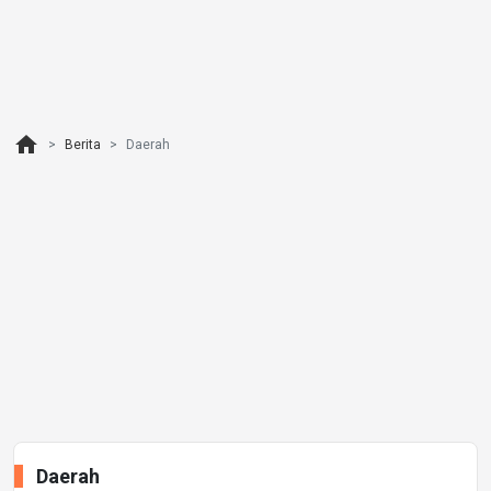
home
Berita
Daerah
Daerah