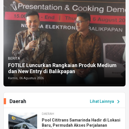
BERITA
FOTILE Luncurkan Rangkaian Produk Medium
dan New Entry di Balikpapan
Kamis, 06 Agustus 2026
Daerah
chevron_right
Lihat Lainnya
DAERAH
Pool Cititrans Samarinda Hadir di Lokasi
Baru, Permudah Akses Perjalanan