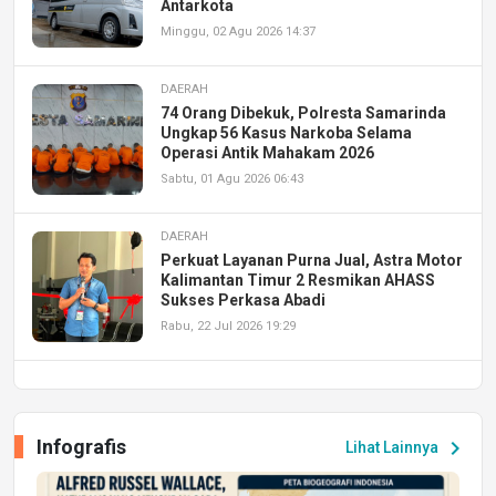
Antarkota
Minggu, 02 Agu 2026 14:37
DAERAH
74 Orang Dibekuk, Polresta Samarinda
Ungkap 56 Kasus Narkoba Selama
Operasi Antik Mahakam 2026
Sabtu, 01 Agu 2026 06:43
DAERAH
Perkuat Layanan Purna Jual, Astra Motor
Kalimantan Timur 2 Resmikan AHASS
Sukses Perkasa Abadi
Rabu, 22 Jul 2026 19:29
DAERAH
UPA PERKASA Universitas Mulawarman
Laksanakan Job Fair Batch II, Hadirkan
Infografis
chevron_right
Lihat Lainnya
Peluang Kerja dan Magang
Jumat, 17 Jul 2026 22:30