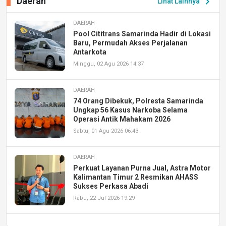
Daerah
chevron_right
Lihat Lainnya
DAERAH
Pool Cititrans Samarinda Hadir di Lokasi
Baru, Permudah Akses Perjalanan
Antarkota
Minggu, 02 Agu 2026 14:37
DAERAH
74 Orang Dibekuk, Polresta Samarinda
Ungkap 56 Kasus Narkoba Selama
Operasi Antik Mahakam 2026
Sabtu, 01 Agu 2026 06:43
DAERAH
Perkuat Layanan Purna Jual, Astra Motor
Kalimantan Timur 2 Resmikan AHASS
Sukses Perkasa Abadi
Rabu, 22 Jul 2026 19:29
DAERAH