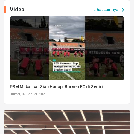
Video
chevron_right
Lihat Lainnya
PSM Makassar Siap Hadapi Borneo FC di Segiri
Jumat, 02 Januari 2026