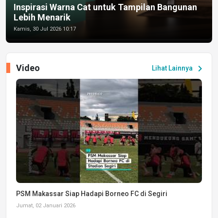
Inspirasi Warna Cat untuk Tampilan Bangunan
Lebih Menarik
Kamis, 30 Jul 2026 10:17
Video
chevron_right
Lihat Lainnya
PSM Makassar Siap Hadapi Borneo FC di Segiri
Jumat, 02 Januari 2026