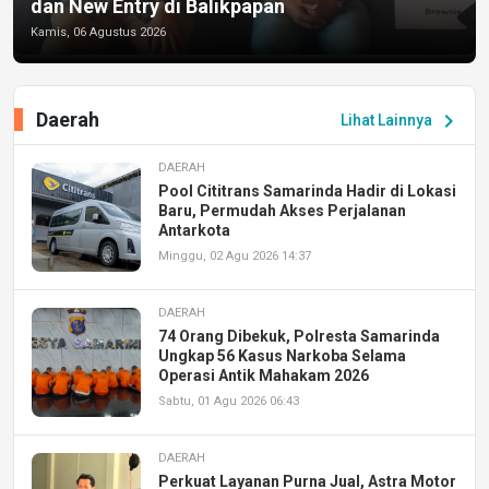
dan New Entry di Balikpapan
Kamis, 06 Agustus 2026
Daerah
chevron_right
Lihat Lainnya
DAERAH
Pool Cititrans Samarinda Hadir di Lokasi
Baru, Permudah Akses Perjalanan
Antarkota
Minggu, 02 Agu 2026 14:37
DAERAH
74 Orang Dibekuk, Polresta Samarinda
Ungkap 56 Kasus Narkoba Selama
Operasi Antik Mahakam 2026
Sabtu, 01 Agu 2026 06:43
DAERAH
Perkuat Layanan Purna Jual, Astra Motor