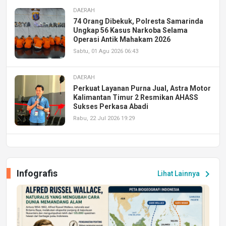
DAERAH
74 Orang Dibekuk, Polresta Samarinda
Ungkap 56 Kasus Narkoba Selama
Operasi Antik Mahakam 2026
Sabtu, 01 Agu 2026 06:43
DAERAH
Perkuat Layanan Purna Jual, Astra Motor
Kalimantan Timur 2 Resmikan AHASS
Sukses Perkasa Abadi
Rabu, 22 Jul 2026 19:29
DAERAH
UPA PERKASA Universitas Mulawarman
Laksanakan Job Fair Batch II, Hadirkan
Infografis
chevron_right
Lihat Lainnya
Peluang Kerja dan Magang
Jumat, 17 Jul 2026 22:30
DAERAH
Astra Motor Kalimantan Timur 2 Dukung