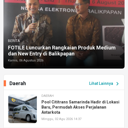
BERITA
FOTILE Luncurkan Rangkaian Produk Medium
dan New Entry di Balikpapan
Kamis, 06 Agustus 2026
Daerah
chevron_right
Lihat Lainnya
DAERAH
Pool Cititrans Samarinda Hadir di Lokasi
Baru, Permudah Akses Perjalanan
Antarkota
Minggu, 02 Agu 2026 14:37