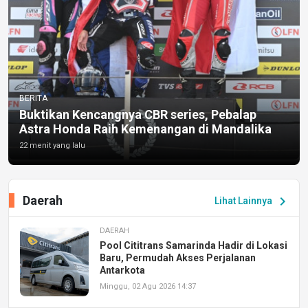
BERITA
Buktikan Kencangnya CBR series, Pebalap
Astra Honda Raih Kemenangan di Mandalika
22 menit yang lalu
Daerah
chevron_right
Lihat Lainnya
DAERAH
Pool Cititrans Samarinda Hadir di Lokasi
Baru, Permudah Akses Perjalanan
Antarkota
Minggu, 02 Agu 2026 14:37