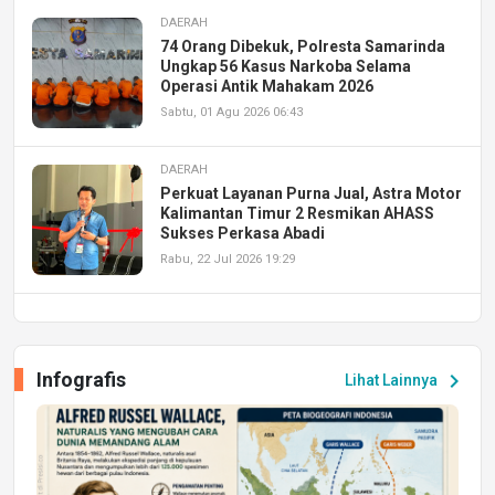
DAERAH
74 Orang Dibekuk, Polresta Samarinda
Ungkap 56 Kasus Narkoba Selama
Operasi Antik Mahakam 2026
Sabtu, 01 Agu 2026 06:43
DAERAH
Perkuat Layanan Purna Jual, Astra Motor
Kalimantan Timur 2 Resmikan AHASS
Sukses Perkasa Abadi
Rabu, 22 Jul 2026 19:29
DAERAH
UPA PERKASA Universitas Mulawarman
Laksanakan Job Fair Batch II, Hadirkan
Infografis
chevron_right
Lihat Lainnya
Peluang Kerja dan Magang
Jumat, 17 Jul 2026 22:30
DAERAH
Astra Motor Kalimantan Timur 2 Dukung