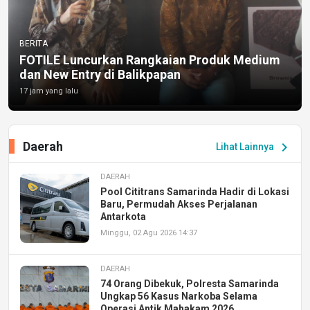
BERITA
FOTILE Luncurkan Rangkaian Produk Medium
dan New Entry di Balikpapan
17 jam yang lalu
Daerah
chevron_right
Lihat Lainnya
DAERAH
Pool Cititrans Samarinda Hadir di Lokasi
Baru, Permudah Akses Perjalanan
Antarkota
Minggu, 02 Agu 2026 14:37
DAERAH
74 Orang Dibekuk, Polresta Samarinda
Ungkap 56 Kasus Narkoba Selama
Operasi Antik Mahakam 2026