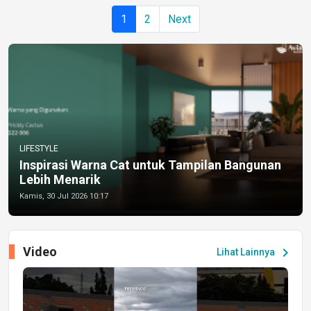
1
2
Next
LIFESTYLE
Inspirasi Warna Cat untuk Tampilan Bangunan
Lebih Menarik
Kamis, 30 Jul 2026 10:17
Video
chevron_right
Lihat Lainnya