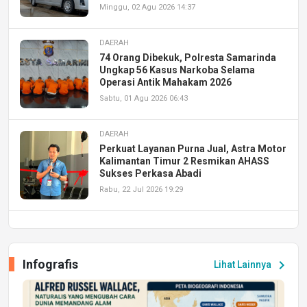
Minggu, 02 Agu 2026 14:37
DAERAH
74 Orang Dibekuk, Polresta Samarinda
Ungkap 56 Kasus Narkoba Selama
Operasi Antik Mahakam 2026
Sabtu, 01 Agu 2026 06:43
DAERAH
Perkuat Layanan Purna Jual, Astra Motor
Kalimantan Timur 2 Resmikan AHASS
Sukses Perkasa Abadi
Rabu, 22 Jul 2026 19:29
DAERAH
UPA PERKASA Universitas Mulawarman
Laksanakan Job Fair Batch II, Hadirkan
Infografis
chevron_right
Lihat Lainnya
Peluang Kerja dan Magang
Jumat, 17 Jul 2026 22:30