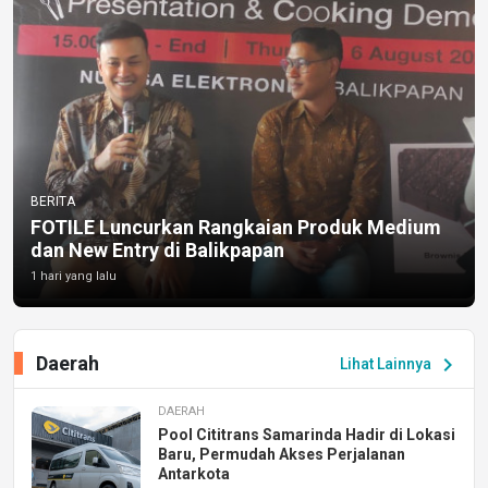
BERITA
FOTILE Luncurkan Rangkaian Produk Medium
dan New Entry di Balikpapan
1 hari yang lalu
Daerah
chevron_right
Lihat Lainnya
DAERAH
Pool Cititrans Samarinda Hadir di Lokasi
Baru, Permudah Akses Perjalanan
Antarkota