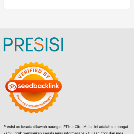
Presisi.co berada dibawah naungan PT.Nur Citra Mulia. Ini adalah semangat
kami untuk menyajikan segala jenis informasi baik tulisan, foto dan juga