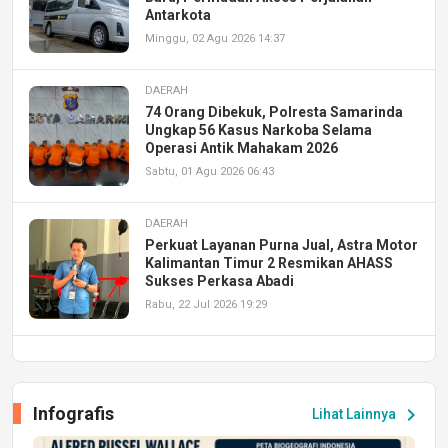
Antarkota
Minggu, 02 Agu 2026 14:37
DAERAH
74 Orang Dibekuk, Polresta Samarinda
Ungkap 56 Kasus Narkoba Selama
Operasi Antik Mahakam 2026
Sabtu, 01 Agu 2026 06:43
DAERAH
Perkuat Layanan Purna Jual, Astra Motor
Kalimantan Timur 2 Resmikan AHASS
Sukses Perkasa Abadi
Rabu, 22 Jul 2026 19:29
DAERAH
UPA PERKASA Universitas Mulawarman
Laksanakan Job Fair Batch II, Hadirkan
Infografis
chevron_right
Lihat Lainnya
Peluang Kerja dan Magang
Jumat, 17 Jul 2026 22:30