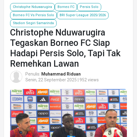
Christophe Nduwarugira
Borneo FC
Persis Solo
Borneo FC Vs Persis Solo
BRI Super League 2025/2026
Stadion Segiri Samarinda
Christophe Nduwarugira
Tegaskan Borneo FC Siap
Hadapi Persis Solo, Tapi Tak
Remehkan Lawan
Penulis:
Muhammad Riduan
Senin, 22 September 2025 | 952 views