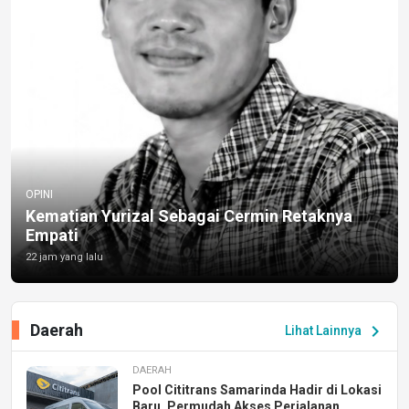
OPINI
Kematian Yurizal Sebagai Cermin Retaknya
Empati
22 jam yang lalu
Daerah
chevron_right
Lihat Lainnya
DAERAH
Pool Cititrans Samarinda Hadir di Lokasi
Baru, Permudah Akses Perjalanan