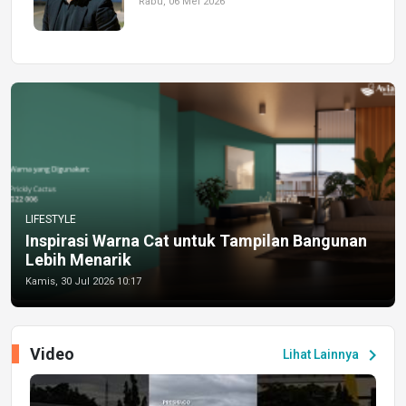
Rabu, 06 Mei 2026
LIFESTYLE
Inspirasi Warna Cat untuk Tampilan Bangunan
Lebih Menarik
Kamis, 30 Jul 2026 10:17
Video
chevron_right
Lihat Lainnya