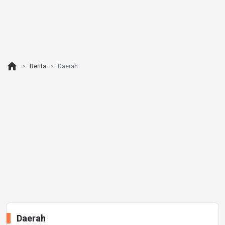
home
Berita
Daerah
Daerah