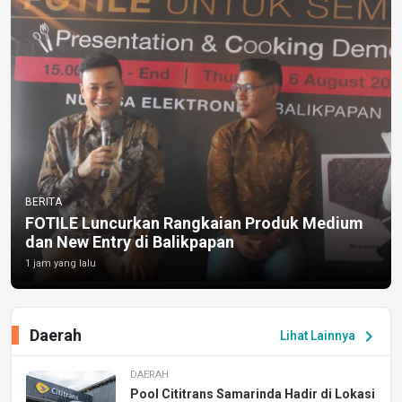
BERITA
FOTILE Luncurkan Rangkaian Produk Medium
dan New Entry di Balikpapan
1 jam yang lalu
Daerah
chevron_right
Lihat Lainnya
DAERAH
Pool Cititrans Samarinda Hadir di Lokasi