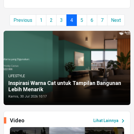
Previous
1
2
3
4
5
6
7
Next
LIFESTYLE
Inspirasi Warna Cat untuk Tampilan Bangunan
Lebih Menarik
Kamis, 30 Jul 2026 10:17
Video
chevron_right
Lihat Lainnya