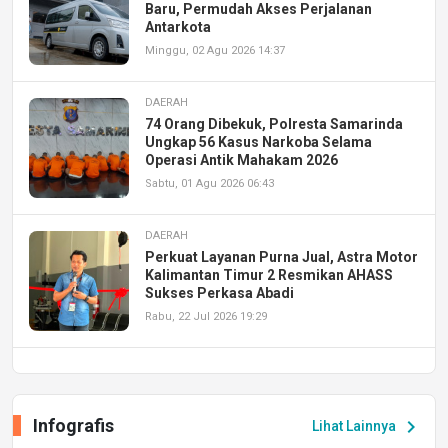
Baru, Permudah Akses Perjalanan
Antarkota
Minggu, 02 Agu 2026 14:37
DAERAH
74 Orang Dibekuk, Polresta Samarinda
Ungkap 56 Kasus Narkoba Selama
Operasi Antik Mahakam 2026
Sabtu, 01 Agu 2026 06:43
DAERAH
Perkuat Layanan Purna Jual, Astra Motor
Kalimantan Timur 2 Resmikan AHASS
Sukses Perkasa Abadi
Rabu, 22 Jul 2026 19:29
DAERAH
UPA PERKASA Universitas Mulawarman
Laksanakan Job Fair Batch II, Hadirkan
Infografis
chevron_right
Lihat Lainnya
Peluang Kerja dan Magang