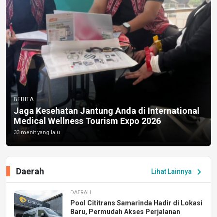
BERITA
Jaga Kesehatan Jantung Anda di International
Medical Wellness Tourism Expo 2026
33 menit yang lalu
Daerah
chevron_right
Lihat Lainnya
DAERAH
Pool Cititrans Samarinda Hadir di Lokasi
Baru, Permudah Akses Perjalanan