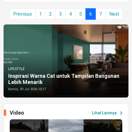
Previous
1
2
3
4
5
6
7
Next
LIFESTYLE
Inspirasi Warna Cat untuk Tampilan Bangunan
Lebih Menarik
Kamis, 30 Jul 2026 10:17
Video
chevron_right
Lihat Lainnya