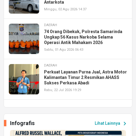
Antarkota
Minggu, 02 Agu 2026 14:37
DAERAH
74 Orang Dibekuk, Polresta Samarinda
Ungkap 56 Kasus Narkoba Selama
Operasi Antik Mahakam 2026
Sabtu, 01 Agu 2026 06:43
DAERAH
Perkuat Layanan Purna Jual, Astra Motor
Kalimantan Timur 2 Resmikan AHASS
Sukses Perkasa Abadi
Rabu, 22 Jul 2026 19:29
DAERAH
UPA PERKASA Universitas Mulawarman
Laksanakan Job Fair Batch II, Hadirkan
Infografis
chevron_right
Lihat Lainnya
Peluang Kerja dan Magang
Jumat, 17 Jul 2026 22:30