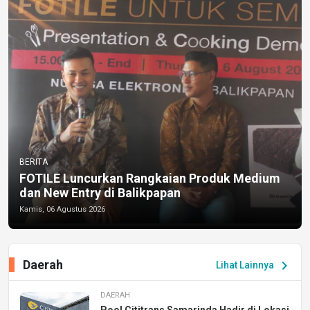
BERITA
FOTILE Luncurkan Rangkaian Produk Medium
dan New Entry di Balikpapan
Kamis, 06 Agustus 2026
Daerah
chevron_right
Lihat Lainnya
DAERAH