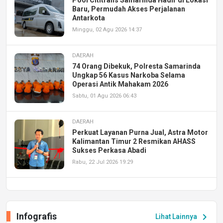
Pool Cititrans Samarinda Hadir di Lokasi
Baru, Permudah Akses Perjalanan
Antarkota
Minggu, 02 Agu 2026 14:37
DAERAH
74 Orang Dibekuk, Polresta Samarinda
Ungkap 56 Kasus Narkoba Selama
Operasi Antik Mahakam 2026
Sabtu, 01 Agu 2026 06:43
DAERAH
Perkuat Layanan Purna Jual, Astra Motor
Kalimantan Timur 2 Resmikan AHASS
Sukses Perkasa Abadi
Rabu, 22 Jul 2026 19:29
DAERAH
UPA PERKASA Universitas Mulawarman
Laksanakan Job Fair Batch II, Hadirkan
Infografis
chevron_right
Lihat Lainnya
Peluang Kerja dan Magang