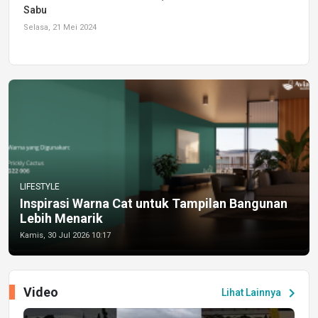
Sabu
Selasa, 21 Mei 2024
LIFESTYLE
Inspirasi Warna Cat untuk Tampilan Bangunan
Lebih Menarik
Kamis, 30 Jul 2026 10:17
Video
chevron_right
Lihat Lainnya