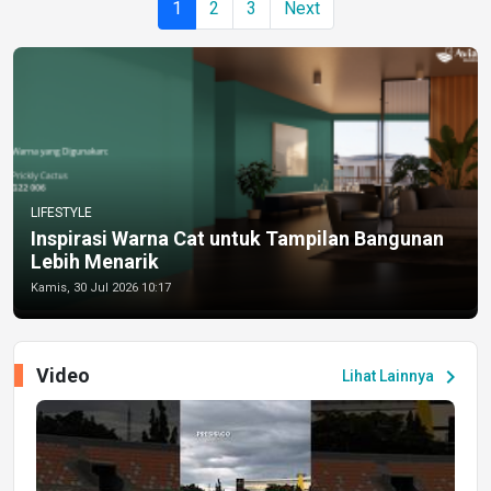
1
2
3
Next
LIFESTYLE
Inspirasi Warna Cat untuk Tampilan Bangunan
Lebih Menarik
Kamis, 30 Jul 2026 10:17
Video
chevron_right
Lihat Lainnya