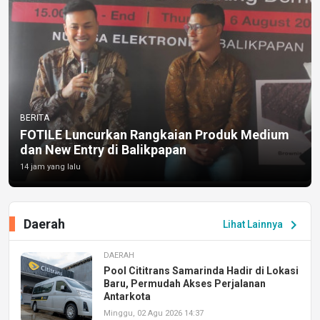
BERITA
FOTILE Luncurkan Rangkaian Produk Medium
dan New Entry di Balikpapan
14 jam yang lalu
Daerah
chevron_right
Lihat Lainnya
DAERAH
Pool Cititrans Samarinda Hadir di Lokasi
Baru, Permudah Akses Perjalanan
Antarkota
Minggu, 02 Agu 2026 14:37