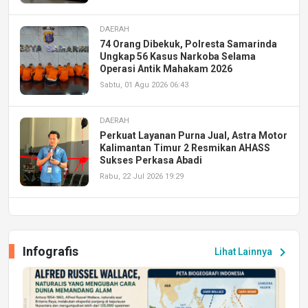
DAERAH
74 Orang Dibekuk, Polresta Samarinda
Ungkap 56 Kasus Narkoba Selama
Operasi Antik Mahakam 2026
Sabtu, 01 Agu 2026 06:43
DAERAH
Perkuat Layanan Purna Jual, Astra Motor
Kalimantan Timur 2 Resmikan AHASS
Sukses Perkasa Abadi
Rabu, 22 Jul 2026 19:29
DAERAH
UPA PERKASA Universitas Mulawarman
Laksanakan Job Fair Batch II, Hadirkan
Infografis
chevron_right
Lihat Lainnya
Peluang Kerja dan Magang
Jumat, 17 Jul 2026 22:30
DAERAH