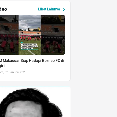
deo
chevron_right
Lihat Lainnya
 Makassar Siap Hadapi Borneo FC di
iri
t, 02 Januari 2026