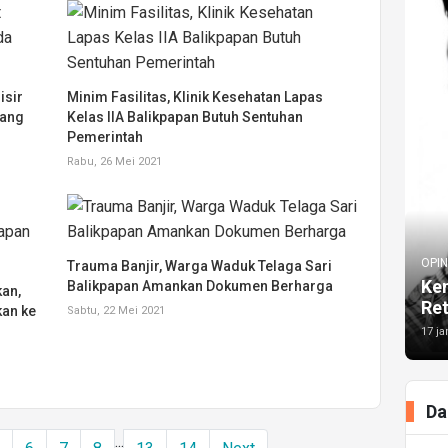
isir
Minim Fasilitas, Klinik Kesehatan Lapas
bang
Kelas IIA Balikpapan Butuh Sentuhan
Pemerintah
Rabu, 26 Mei 2021
OPIN
Trauma Banjir, Warga Waduk Telaga Sari
Kem
Balikpapan Amankan Dokumen Berharga
kan,
Re
kan ke
Sabtu, 22 Mei 2021
17 ja
Da
...