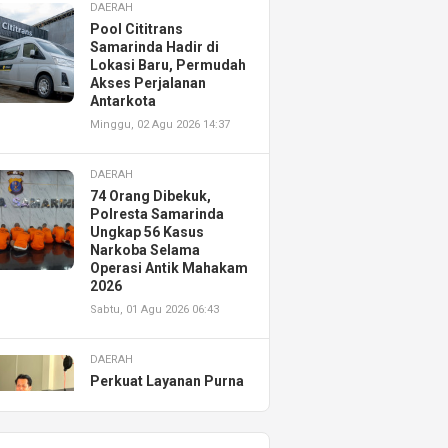
DAERAH
Pool Cititrans
Samarinda Hadir di
Lokasi Baru, Permudah
Akses Perjalanan
Antarkota
Minggu, 02 Agu 2026 14:37
DAERAH
74 Orang Dibekuk,
Polresta Samarinda
Ungkap 56 Kasus
Narkoba Selama
Operasi Antik Mahakam
2026
Sabtu, 01 Agu 2026 06:43
DAERAH
Perkuat Layanan Purna
Jual, Astra Motor
Kalimantan Timur 2
Resmikan AHASS