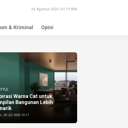
06 Agustus 2026 | 07:19 WIB
um & Kriminal
Opini
STYLE
pirasi Warna Cat untuk
mpilan Bangunan Lebih
narik
, 30 Jul 2026 10:17