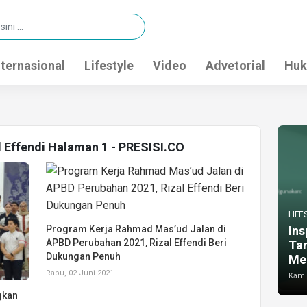
nternasional
Lifestyle
Video
Advetorial
Huk
l Effendi Halaman 1 - PRESISI.CO
LIFE
Program Kerja Rahmad Mas’ud Jalan di
Ins
APBD Perubahan 2021, Rizal Effendi Beri
Ta
Dukungan Penuh
Me
Rabu, 02 Juni 2021
Kamis
gkan