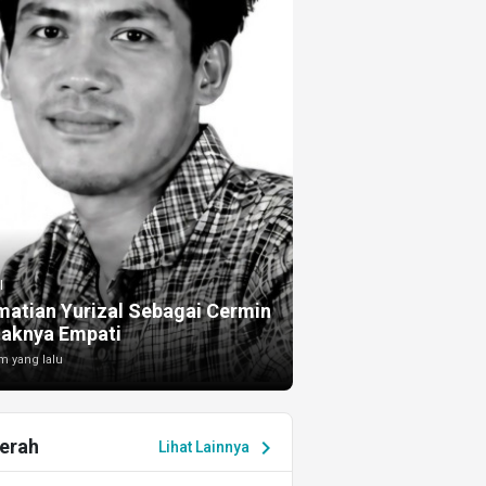
I
atian Yurizal Sebagai Cermin
taknya Empati
m yang lalu
erah
chevron_right
Lihat Lainnya