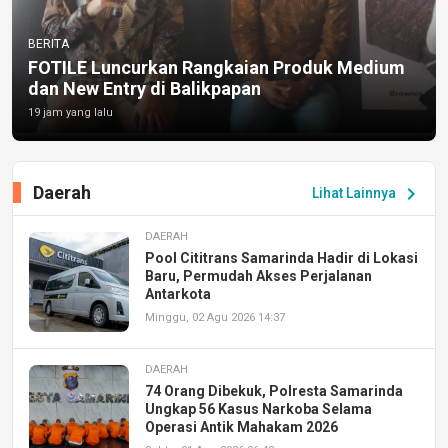
BERITA
FOTILE Luncurkan Rangkaian Produk Medium
dan New Entry di Balikpapan
19 jam yang lalu
Daerah
chevron_right
Lihat Lainnya
DAERAH
Pool Cititrans Samarinda Hadir di Lokasi
Baru, Permudah Akses Perjalanan
Antarkota
Minggu, 02 Agu 2026 14:37
DAERAH
74 Orang Dibekuk, Polresta Samarinda
Ungkap 56 Kasus Narkoba Selama
Operasi Antik Mahakam 2026