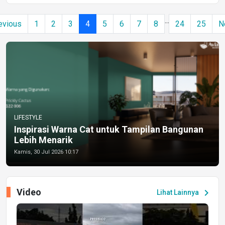
...
evious
1
2
3
4
5
6
7
8
24
25
N
LIFESTYLE
Inspirasi Warna Cat untuk Tampilan Bangunan
Lebih Menarik
Kamis, 30 Jul 2026 10:17
Video
chevron_right
Lihat Lainnya