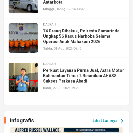
Antarkota
Minggu, 02 Agu 2026 14:37
DAERAH
74 Orang Dibekuk, Polresta Samarinda
Ungkap 56 Kasus Narkoba Selama
Operasi Antik Mahakam 2026
Sabtu, 01 Agu 2026 06:43
DAERAH
Perkuat Layanan Purna Jual, Astra Motor
Kalimantan Timur 2 Resmikan AHASS
Sukses Perkasa Abadi
Rabu, 22 Jul 2026 19:29
DAERAH
UPA PERKASA Universitas Mulawarman
Laksanakan Job Fair Batch II, Hadirkan
Infografis
chevron_right
Lihat Lainnya
Peluang Kerja dan Magang
Jumat, 17 Jul 2026 22:30