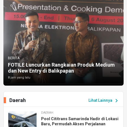
BERITA
FOTILE Luncurkan Rangkaian Produk Medium
dan New Entry di Balikpapan
8 jam yang lalu
Daerah
chevron_right
Lihat Lainnya
DAERAH
Pool Cititrans Samarinda Hadir di Lokasi
Baru, Permudah Akses Perjalanan