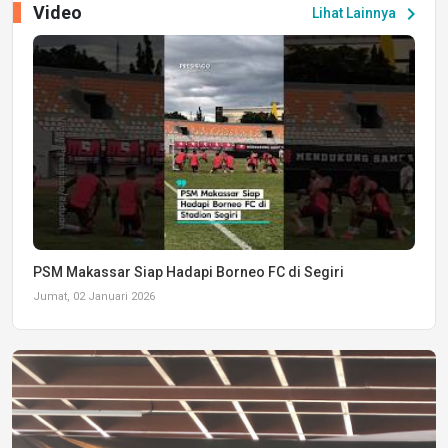
Video
chevron_right
Lihat Lainnya
PSM Makassar Siap Hadapi Borneo FC di Segiri
Jumat, 02 Januari 2026