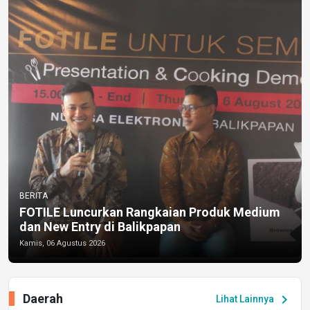
BERITA
FOTILE Luncurkan Rangkaian Produk Medium
dan New Entry di Balikpapan
Kamis, 06 Agustus 2026
Daerah
chevron_right
Lihat Lainnya