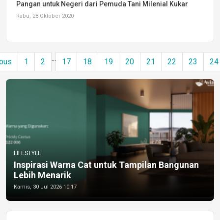
Pangan untuk Negeri dari Pemuda Tani Milenial Kukar
Rabu, 28 Oktober 2020
...
ous
1
2
17
18
19
20
21
22
23
24
LIFESTYLE
Inspirasi Warna Cat untuk Tampilan Bangunan
Lebih Menarik
Kamis, 30 Jul 2026 10:17