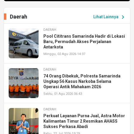
Daerah
chevron_right
Lihat Lainnya
DAERAH
Pool Cititrans Samarinda Hadir di Lokasi
Baru, Permudah Akses Perjalanan
Antarkota
Minggu, 02 Agu 2026 14:37
DAERAH
74 Orang Dibekuk, Polresta Samarinda
Ungkap 56 Kasus Narkoba Selama
Operasi Antik Mahakam 2026
Sabtu, 01 Agu 2026 06:43
DAERAH
Perkuat Layanan Purna Jual, Astra Motor
Kalimantan Timur 2 Resmikan AHASS
Sukses Perkasa Abadi
Rabu, 22 Jul 2026 19:29