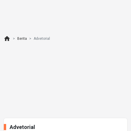
home
Berita
Advetorial
Advetorial