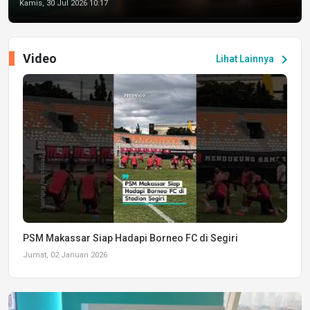
Kamis, 30 Jul 2026 10:17
Video
chevron_right
Lihat Lainnya
PSM Makassar Siap Hadapi Borneo FC di Segiri
Jumat, 02 Januari 2026