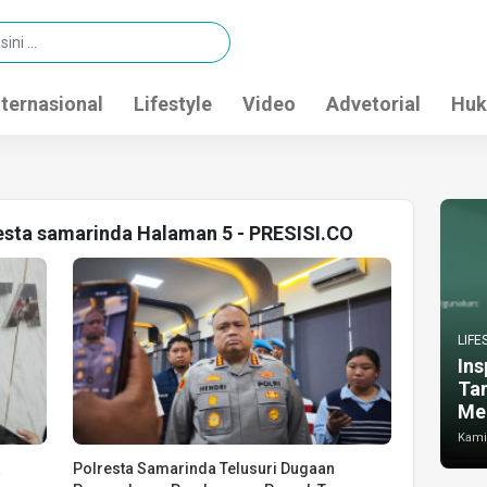
nternasional
Lifestyle
Video
Advetorial
Huk
resta samarinda Halaman 5 - PRESISI.CO
LIFE
Ins
Ta
Me
Kamis
a
Polresta Samarinda Telusuri Dugaan