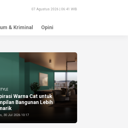
07 Agustus 2026 | 06:41 WIB
um & Kriminal
Opini
STYLE
pirasi Warna Cat untuk
mpilan Bangunan Lebih
narik
, 30 Jul 2026 10:17