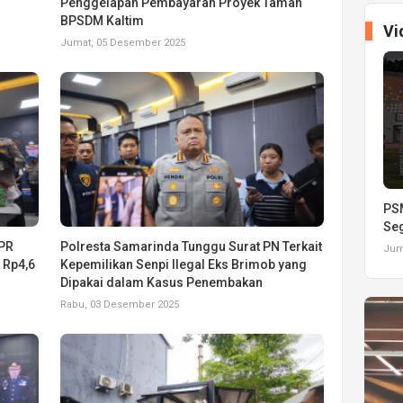
Penggelapan Pembayaran Proyek Taman
BPSDM Kaltim
Vi
Jumat, 05 Desember 2025
PSM
Seg
BPR
Polresta Samarinda Tunggu Surat PN Terkait
Juma
 Rp4,6
Kepemilikan Senpi Ilegal Eks Brimob yang
Dipakai dalam Kasus Penembakan
Rabu, 03 Desember 2025