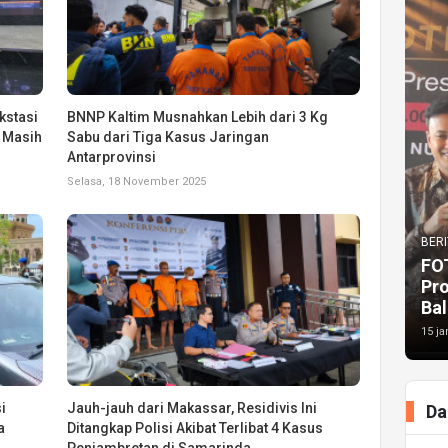
kstasi
BNNP Kaltim Musnahkan Lebih dari 3 Kg
 Masih
Sabu dari Tiga Kasus Jaringan
Antarprovinsi
Selasa, 18 November 2025
BERI
FO
Pr
Bal
15 ja
i
Jauh-jauh dari Makassar, Residivis Ini
Da
a
Ditangkap Polisi Akibat Terlibat 4 Kasus
Penjambretan di Samarinda