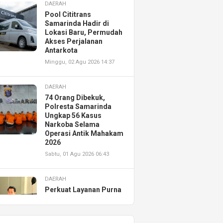
DAERAH
Pool Cititrans
Samarinda Hadir di
Lokasi Baru, Permudah
Akses Perjalanan
Antarkota
Minggu, 02 Agu 2026 14:37
DAERAH
74 Orang Dibekuk,
Polresta Samarinda
Ungkap 56 Kasus
Narkoba Selama
Operasi Antik Mahakam
2026
Sabtu, 01 Agu 2026 06:43
DAERAH
Perkuat Layanan Purna
Jual, Astra Motor
Kalimantan Timur 2
Resmikan AHASS