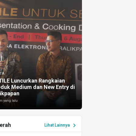
TA
TILE Luncurkan Rangkaian
oduk Medium dan New Entry di
ikpapan
m yang lalu
erah
chevron_right
Lihat Lainnya