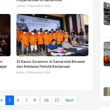
Jumat, 14 November 2025
or
22 Kasus Curanmor di Samarinda Berawal
apat
dari Kelalaian Pemilik Kendaraan
Kamis, 13 November 2025
...
4
5
6
7
8
26
27
Next