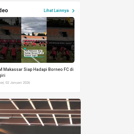
deo
chevron_right
Lihat Lainnya
 Makassar Siap Hadapi Borneo FC di
iri
t, 02 Januari 2026