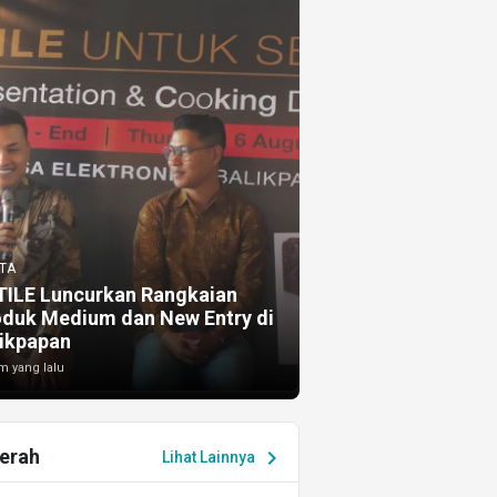
TA
TILE Luncurkan Rangkaian
oduk Medium dan New Entry di
ikpapan
m yang lalu
erah
chevron_right
Lihat Lainnya