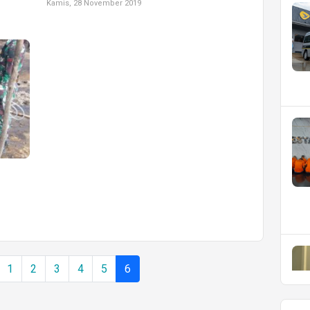
Kamis, 28 November 2019
1
2
3
4
5
6