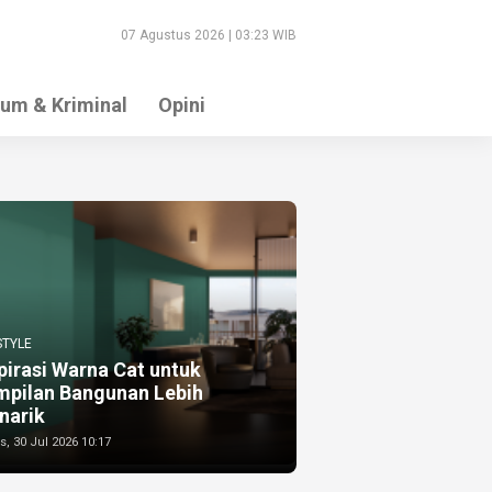
07 Agustus 2026 | 03:23 WIB
um & Kriminal
Opini
STYLE
pirasi Warna Cat untuk
mpilan Bangunan Lebih
narik
, 30 Jul 2026 10:17