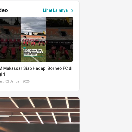
deo
chevron_right
Lihat Lainnya
 Makassar Siap Hadapi Borneo FC di
iri
t, 02 Januari 2026