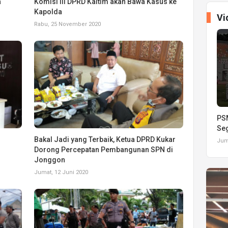
a
Komisi III DPRD Kaltim akan Bawa Kasus ke
Kapolda
Vi
Rabu, 25 November 2020
PSM
Seg
Bakal Jadi yang Terbaik, Ketua DPRD Kukar
Juma
Dorong Percepatan Pembangunan SPN di
Jonggon
Jumat, 12 Juni 2020