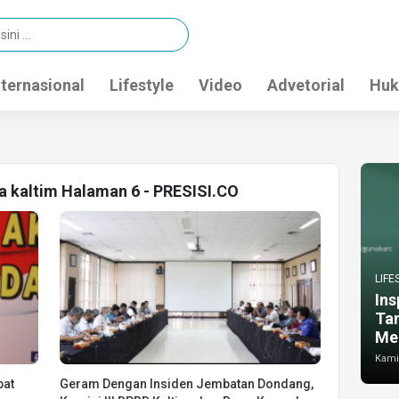
nternasional
Lifestyle
Video
Advetorial
Huk
da kaltim Halaman 6 - PRESISI.CO
LIFE
Ins
Ta
Me
Kamis
bat
Geram Dengan Insiden Jembatan Dondang,