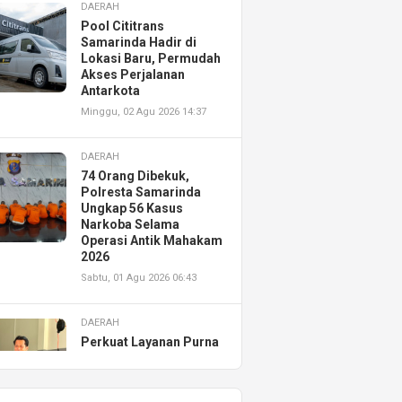
DAERAH
Pool Cititrans
Samarinda Hadir di
Lokasi Baru, Permudah
Akses Perjalanan
Antarkota
Minggu, 02 Agu 2026 14:37
DAERAH
74 Orang Dibekuk,
Polresta Samarinda
Ungkap 56 Kasus
Narkoba Selama
Operasi Antik Mahakam
2026
Sabtu, 01 Agu 2026 06:43
DAERAH
Perkuat Layanan Purna
Jual, Astra Motor
Kalimantan Timur 2
Resmikan AHASS