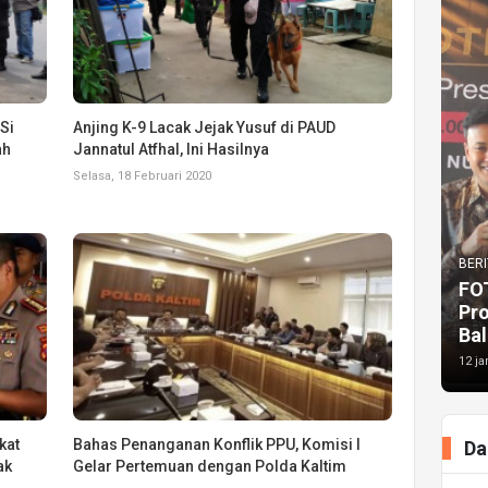
Si
Anjing K-9 Lacak Jejak Yusuf di PAUD
ah
Jannatul Atfhal, Ini Hasilnya
Selasa, 18 Februari 2020
BERI
FO
Pr
Bal
12 ja
kat
Bahas Penanganan Konflik PPU, Komisi I
Da
ak
Gelar Pertemuan dengan Polda Kaltim