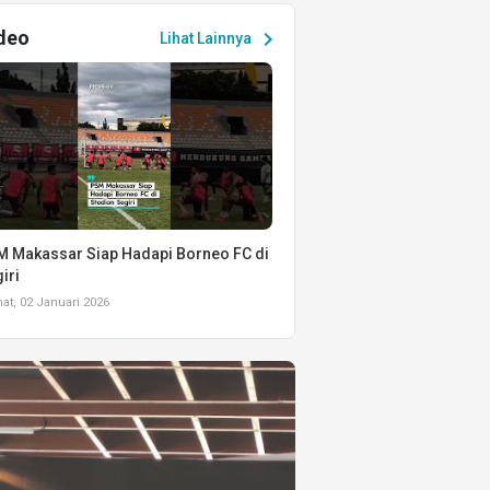
deo
chevron_right
Lihat Lainnya
 Makassar Siap Hadapi Borneo FC di
iri
t, 02 Januari 2026