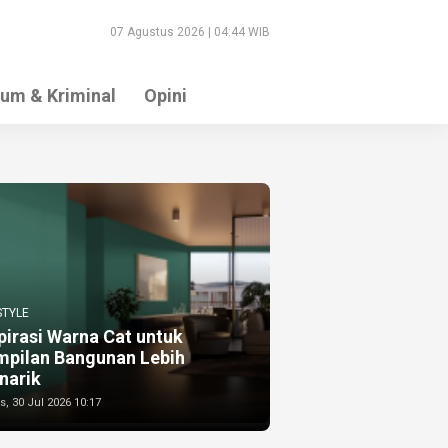
07 Agustus 2026 | 04:44 WIB
um & Kriminal
Opini
STYLE
pirasi Warna Cat untuk
mpilan Bangunan Lebih
narik
, 30 Jul 2026 10:17