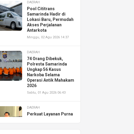
DAERAH
Pool Cititrans
Samarinda Hadir di
Lokasi Baru, Permudah
Akses Perjalanan
Antarkota
Minggu, 02 Agu 2026 14:37
DAERAH
74 Orang Dibekuk,
Polresta Samarinda
Ungkap 56 Kasus
Narkoba Selama
Operasi Antik Mahakam
2026
Sabtu, 01 Agu 2026 06:43
DAERAH
Perkuat Layanan Purna
Jual, Astra Motor
Kalimantan Timur 2
Resmikan AHASS