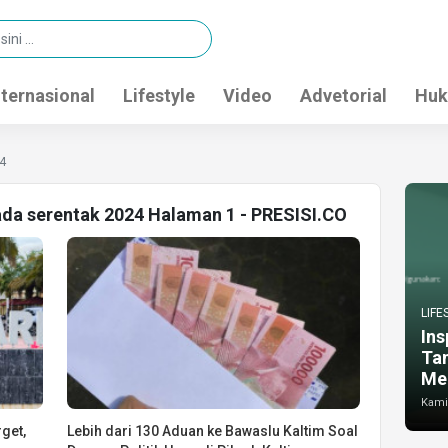
nternasional
Lifestyle
Video
Advetorial
Huk
24
kada serentak 2024 Halaman 1 - PRESISI.CO
LIFE
Ins
Ta
Me
Kamis
rget,
Lebih dari 130 Aduan ke Bawaslu Kaltim Soal