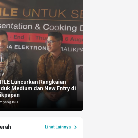
TA
TILE Luncurkan Rangkaian
oduk Medium dan New Entry di
ikpapan
m yang lalu
erah
chevron_right
Lihat Lainnya