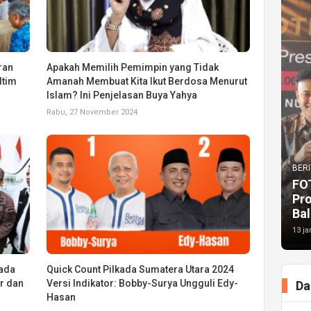
ran
Apakah Memilih Pemimpin yang Tidak
ltim
Amanah Membuat Kita Ikut Berdosa Menurut
Islam? Ini Penjelasan Buya Yahya
Rabu, 27 November 2024
BERI
FO
Pr
Bal
13 ja
kada
Quick Count Pilkada Sumatera Utara 2024
r dan
Versi Indikator: Bobby-Surya Ungguli Edy-
Da
Hasan