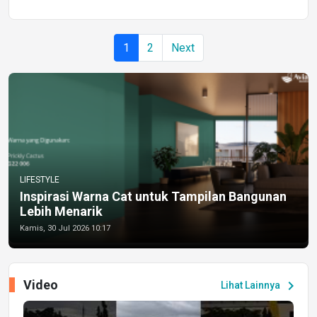
1
2
Next
LIFESTYLE
Inspirasi Warna Cat untuk Tampilan Bangunan
Lebih Menarik
Kamis, 30 Jul 2026 10:17
Video
chevron_right
Lihat Lainnya