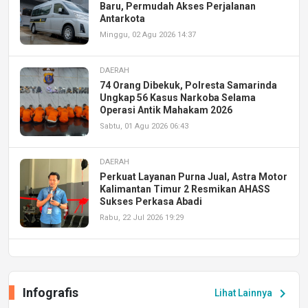
Baru, Permudah Akses Perjalanan
Antarkota
Minggu, 02 Agu 2026 14:37
DAERAH
74 Orang Dibekuk, Polresta Samarinda
Ungkap 56 Kasus Narkoba Selama
Operasi Antik Mahakam 2026
Sabtu, 01 Agu 2026 06:43
DAERAH
Perkuat Layanan Purna Jual, Astra Motor
Kalimantan Timur 2 Resmikan AHASS
Sukses Perkasa Abadi
Rabu, 22 Jul 2026 19:29
DAERAH
UPA PERKASA Universitas Mulawarman
Laksanakan Job Fair Batch II, Hadirkan
Infografis
chevron_right
Lihat Lainnya
Peluang Kerja dan Magang