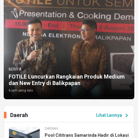
BERITA
FOTILE Luncurkan Rangkaian Produk Medium
dan New Entry di Balikpapan
6 jam yang lalu
Daerah
chevron_right
Lihat Lainnya
DAERAH
Pool Cititrans Samarinda Hadir di Lokasi