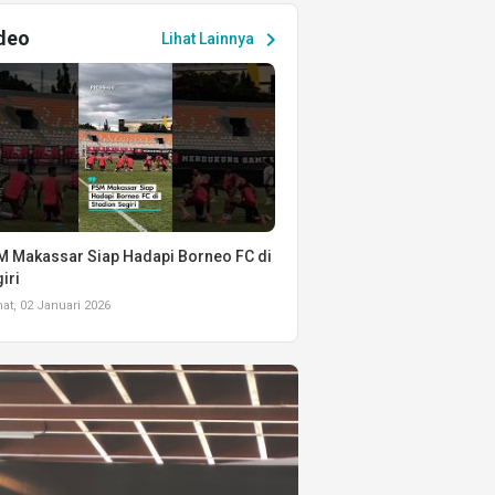
deo
chevron_right
Lihat Lainnya
 Makassar Siap Hadapi Borneo FC di
iri
t, 02 Januari 2026