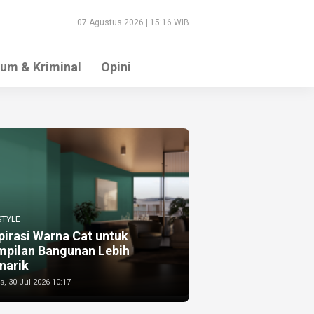
07 Agustus 2026 | 15:16 WIB
um & Kriminal
Opini
STYLE
pirasi Warna Cat untuk
mpilan Bangunan Lebih
narik
, 30 Jul 2026 10:17