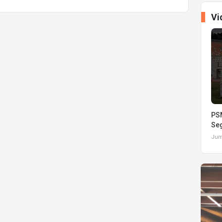
Vi
PSM
Seg
Juma