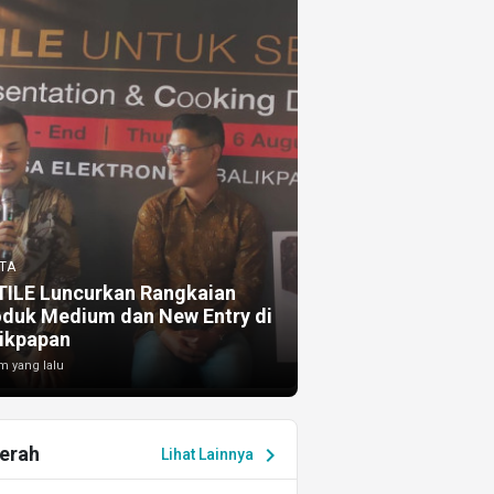
TA
TILE Luncurkan Rangkaian
oduk Medium dan New Entry di
ikpapan
m yang lalu
erah
chevron_right
Lihat Lainnya