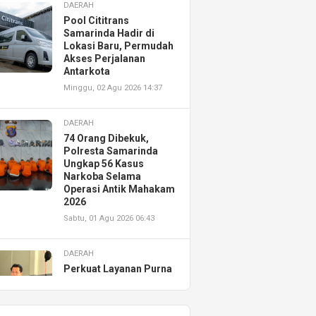
DAERAH
Pool Cititrans
Samarinda Hadir di
Lokasi Baru, Permudah
Akses Perjalanan
Antarkota
Minggu, 02 Agu 2026 14:37
DAERAH
74 Orang Dibekuk,
Polresta Samarinda
Ungkap 56 Kasus
Narkoba Selama
Operasi Antik Mahakam
2026
Sabtu, 01 Agu 2026 06:43
DAERAH
Perkuat Layanan Purna
Jual, Astra Motor
Kalimantan Timur 2
Resmikan AHASS