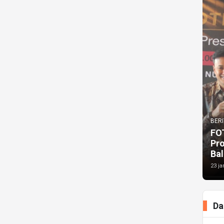
BERI
FO
Pr
Bal
23 ja
Da