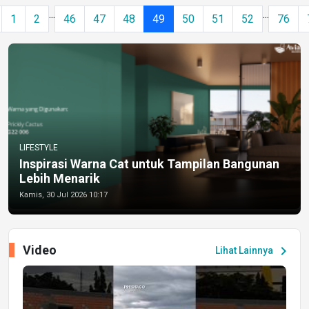
...
...
1
2
46
47
48
49
50
51
52
76
LIFESTYLE
Inspirasi Warna Cat untuk Tampilan Bangunan
Lebih Menarik
Kamis, 30 Jul 2026 10:17
Video
chevron_right
Lihat Lainnya