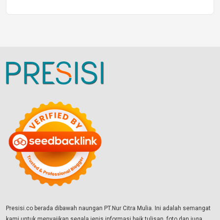
Presisi.co berada dibawah naungan PT.Nur Citra Mulia. Ini adalah semangat
kami untuk menyajikan segala jenis informasi baik tulisan, foto dan juga