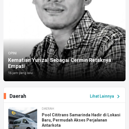
OPINI
Kematian Yurizal Sebagai Cermin Retaknya
Empati
16 jam yang lalu
Daerah
chevron_right
Lihat Lainnya
DAERAH
Pool Cititrans Samarinda Hadir di Lokasi
Baru, Permudah Akses Perjalanan
Antarkota