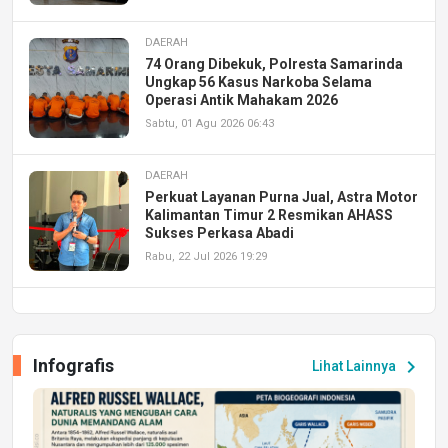
DAERAH
74 Orang Dibekuk, Polresta Samarinda
Ungkap 56 Kasus Narkoba Selama
Operasi Antik Mahakam 2026
Sabtu, 01 Agu 2026 06:43
DAERAH
Perkuat Layanan Purna Jual, Astra Motor
Kalimantan Timur 2 Resmikan AHASS
Sukses Perkasa Abadi
Rabu, 22 Jul 2026 19:29
DAERAH
UPA PERKASA Universitas Mulawarman
Laksanakan Job Fair Batch II, Hadirkan
Infografis
chevron_right
Lihat Lainnya
Peluang Kerja dan Magang
Jumat, 17 Jul 2026 22:30
DAERAH