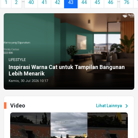
...
...
1
2
40
41
42
43
44
45
46
76
LIFESTYLE
Inspirasi Warna Cat untuk Tampilan Bangunan
Lebih Menarik
Kamis, 30 Jul 2026 10:17
Video
chevron_right
Lihat Lainnya