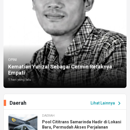
OPINI
Kematian Yurizal Sebagai Cermin Retaknya
Empati
1 hari yang lalu
Daerah
chevron_right
Lihat Lainnya
DAERAH
Pool Cititrans Samarinda Hadir di Lokasi
Baru, Permudah Akses Perjalanan