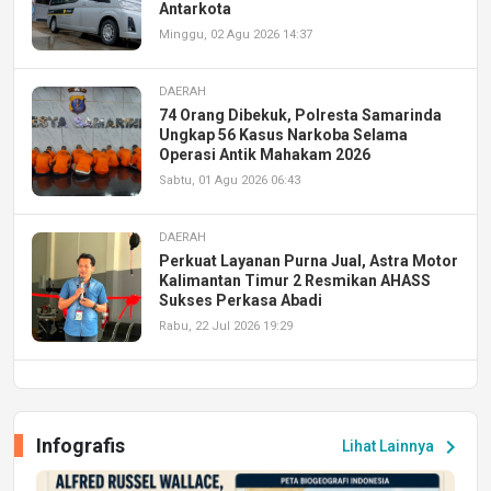
Antarkota
Minggu, 02 Agu 2026 14:37
DAERAH
74 Orang Dibekuk, Polresta Samarinda
Ungkap 56 Kasus Narkoba Selama
Operasi Antik Mahakam 2026
Sabtu, 01 Agu 2026 06:43
DAERAH
Perkuat Layanan Purna Jual, Astra Motor
Kalimantan Timur 2 Resmikan AHASS
Sukses Perkasa Abadi
Rabu, 22 Jul 2026 19:29
DAERAH
UPA PERKASA Universitas Mulawarman
Laksanakan Job Fair Batch II, Hadirkan
Infografis
chevron_right
Lihat Lainnya
Peluang Kerja dan Magang
Jumat, 17 Jul 2026 22:30