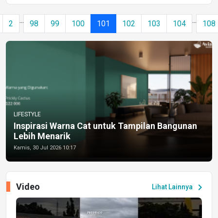
...
...
2
98
99
100
101
102
103
104
108
LIFESTYLE
Inspirasi Warna Cat untuk Tampilan Bangunan
Lebih Menarik
Kamis, 30 Jul 2026 10:17
Video
chevron_right
Lihat Lainnya