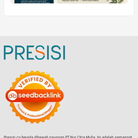
Presisi.co berada dibawah naungan PT.Nur Citra Mulia. Ini adalah semangat