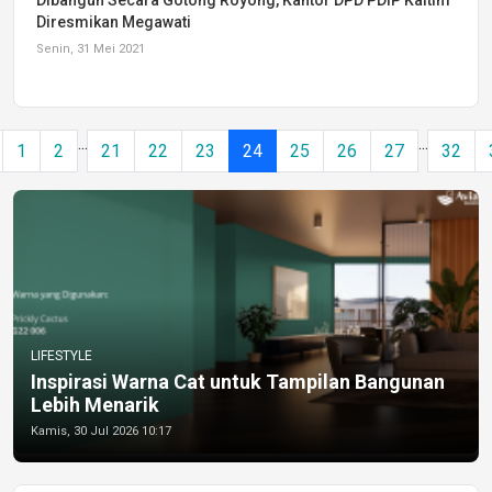
Dibangun Secara Gotong Royong, Kantor DPD PDIP Kaltim
Diresmikan Megawati
Senin, 31 Mei 2021
...
...
1
2
21
22
23
24
25
26
27
32
LIFESTYLE
Inspirasi Warna Cat untuk Tampilan Bangunan
Lebih Menarik
Kamis, 30 Jul 2026 10:17