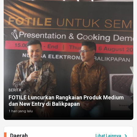
BERITA
FOTILE Luncurkan Rangkaian Produk Medium
dan New Entry di Balikpapan
1 hari yang lalu
Daerah
chevron_right
Lihat Lainnya