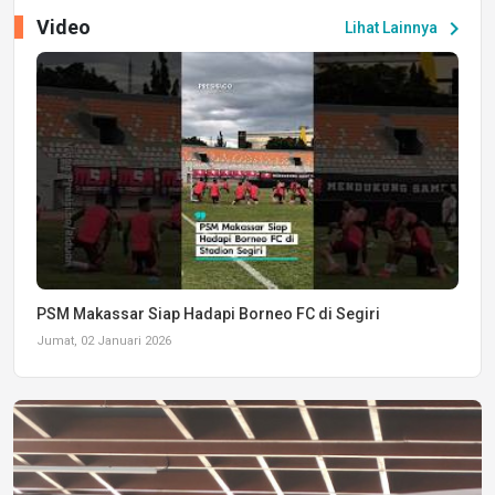
Video
chevron_right
Lihat Lainnya
PSM Makassar Siap Hadapi Borneo FC di Segiri
Jumat, 02 Januari 2026