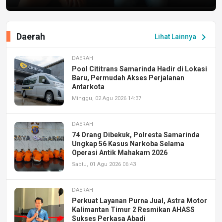
Daerah
chevron_right
Lihat Lainnya
DAERAH
Pool Cititrans Samarinda Hadir di Lokasi
Baru, Permudah Akses Perjalanan
Antarkota
Minggu, 02 Agu 2026 14:37
DAERAH
74 Orang Dibekuk, Polresta Samarinda
Ungkap 56 Kasus Narkoba Selama
Operasi Antik Mahakam 2026
Sabtu, 01 Agu 2026 06:43
DAERAH
Perkuat Layanan Purna Jual, Astra Motor
Kalimantan Timur 2 Resmikan AHASS
Sukses Perkasa Abadi