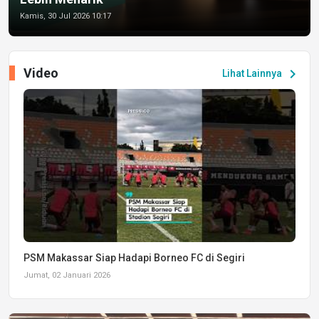
Kamis, 30 Jul 2026 10:17
Video
chevron_right
Lihat Lainnya
PSM Makassar Siap Hadapi Borneo FC di Segiri
Jumat, 02 Januari 2026