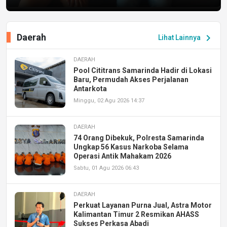
Daerah
chevron_right
Lihat Lainnya
DAERAH
Pool Cititrans Samarinda Hadir di Lokasi
Baru, Permudah Akses Perjalanan
Antarkota
Minggu, 02 Agu 2026 14:37
DAERAH
74 Orang Dibekuk, Polresta Samarinda
Ungkap 56 Kasus Narkoba Selama
Operasi Antik Mahakam 2026
Sabtu, 01 Agu 2026 06:43
DAERAH
Perkuat Layanan Purna Jual, Astra Motor
Kalimantan Timur 2 Resmikan AHASS
Sukses Perkasa Abadi