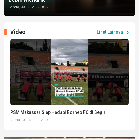
Kamis, 30 Jul 2026 10:17
Video
chevron_right
Lihat Lainnya
PSM Makassar Siap Hadapi Borneo FC di Segiri
Jumat, 02 Januari 2026