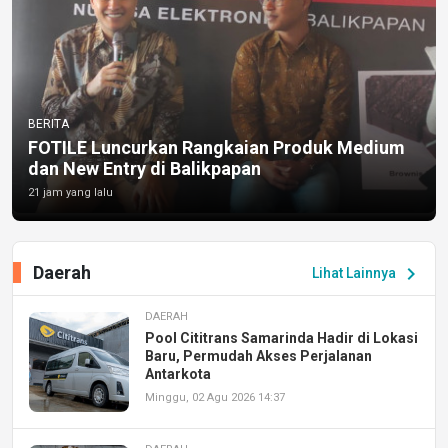
BERITA
FOTILE Luncurkan Rangkaian Produk Medium
dan New Entry di Balikpapan
21 jam yang lalu
Daerah
chevron_right
Lihat Lainnya
DAERAH
Pool Cititrans Samarinda Hadir di Lokasi
Baru, Permudah Akses Perjalanan
Antarkota
Minggu, 02 Agu 2026 14:37