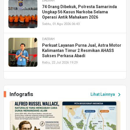
DAERAH
74 Orang Dibekuk, Polresta Samarinda
Ungkap 56 Kasus Narkoba Selama
Operasi Antik Mahakam 2026
Sabtu, 01 Agu 2026 06:43
DAERAH
Perkuat Layanan Purna Jual, Astra Motor
Kalimantan Timur 2 Resmikan AHASS
Sukses Perkasa Abadi
Rabu, 22 Jul 2026 19:29
DAERAH
UPA PERKASA Universitas Mulawarman
Laksanakan Job Fair Batch II, Hadirkan
Infografis
chevron_right
Lihat Lainnya
Peluang Kerja dan Magang
Jumat, 17 Jul 2026 22:30
DAERAH
Astra Motor Kalimantan Timur 2 Dukung
Mahasiswa Samarinda dalam Astra