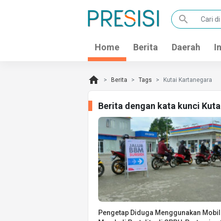
search
Home
Berita
Daerah
I
home
Berita
Tags
Kutai Kartanegara
Berita dengan kata kunci Kut
Pengetap Diduga Menggunakan Mobil