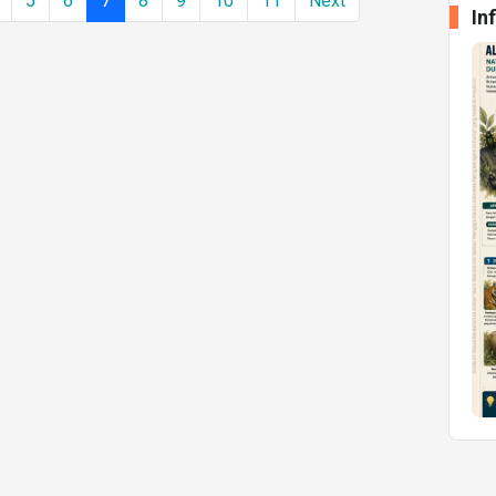
5
6
7
8
9
10
11
Next
In