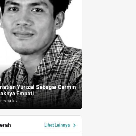
I
atian Yurizal Sebagai Cermin
taknya Empati
m yang lalu
erah
chevron_right
Lihat Lainnya