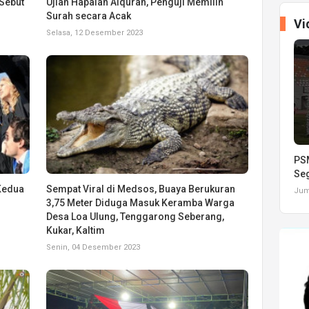
 Sebut
Ujian Hapalan Alquran, Penguji Memilih
Surah secara Acak
Vi
Selasa, 12 Desember 2023
PSM
Seg
Kedua
Sempat Viral di Medsos, Buaya Berukuran
Juma
3,75 Meter Diduga Masuk Keramba Warga
Desa Loa Ulung, Tenggarong Seberang,
Kukar, Kaltim
Senin, 04 Desember 2023