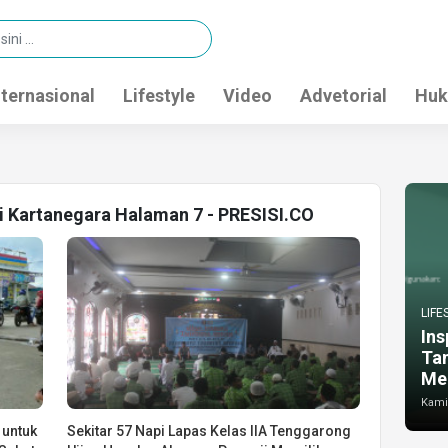
nternasional
Lifestyle
Video
Advetorial
Huk
ai Kartanegara Halaman 7 - PRESISI.CO
LIFE
Ins
Ta
Me
Kamis
 untuk
Sekitar 57 Napi Lapas Kelas IIA Tenggarong