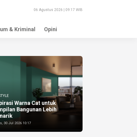
06 Agustus 2026 | 09:17 WIB
um & Kriminal
Opini
STYLE
pirasi Warna Cat untuk
mpilan Bangunan Lebih
narik
, 30 Jul 2026 10:17