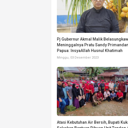
Pj Gubernur Akmal Malik Belasungka
Meninggalnya Pratu Sandy Primandan
Papua: InsyaAllah Husnul Khatimah
Minggu, 03 Desember 2023
Atasi Kebutuhan Air Bersih, Bupati Kuk
Salurkan Bantuan Ribuan Unit Tandon A