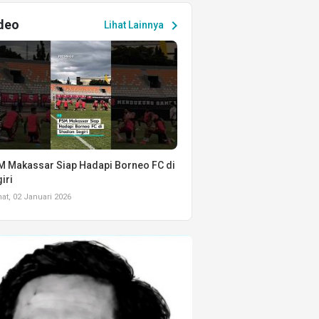
deo
chevron_right
Lihat Lainnya
 Makassar Siap Hadapi Borneo FC di
iri
t, 02 Januari 2026