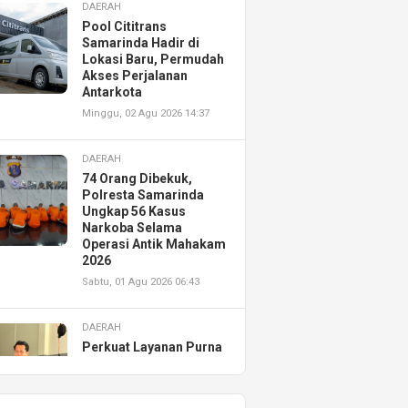
DAERAH
Pool Cititrans
Samarinda Hadir di
Lokasi Baru, Permudah
Akses Perjalanan
Antarkota
Minggu, 02 Agu 2026 14:37
DAERAH
74 Orang Dibekuk,
Polresta Samarinda
Ungkap 56 Kasus
Narkoba Selama
Operasi Antik Mahakam
2026
Sabtu, 01 Agu 2026 06:43
DAERAH
Perkuat Layanan Purna
Jual, Astra Motor
Kalimantan Timur 2
Resmikan AHASS