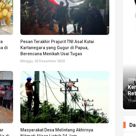
wa
Pesan Terakhir Prajurit TNI Asal Kutai
a di
Kartanegara yang Gugur di Papua,
Berencana Menikah Usai Tugas
Minggu, 03 Desember 2023
OPIN
Kem
Re
19 ja
Da
ar
Masyarakat Desa Melintang Akhirnya
ir di
Nikmati Aliran Listrik 24 Jam