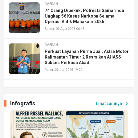
DAERAH
74 Orang Dibekuk, Polresta Samarinda
Ungkap 56 Kasus Narkoba Selama
Operasi Antik Mahakam 2026
Sabtu, 01 Agu 2026 06:43
DAERAH
Perkuat Layanan Purna Jual, Astra Motor
Kalimantan Timur 2 Resmikan AHASS
Sukses Perkasa Abadi
Rabu, 22 Jul 2026 19:29
DAERAH
UPA PERKASA Universitas Mulawarman
Laksanakan Job Fair Batch II, Hadirkan
Infografis
chevron_right
Lihat Lainnya
Peluang Kerja dan Magang
Jumat, 17 Jul 2026 22:30
DAERAH
Astra Motor Kalimantan Timur 2 Dukung