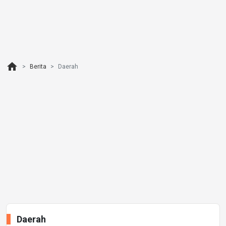
home
Berita
Daerah
Daerah