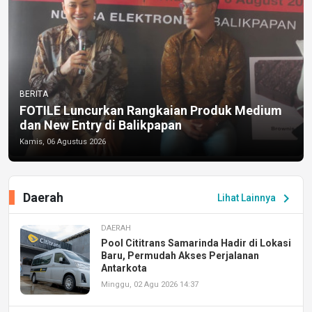
BERITA
FOTILE Luncurkan Rangkaian Produk Medium
dan New Entry di Balikpapan
Kamis, 06 Agustus 2026
Daerah
chevron_right
Lihat Lainnya
DAERAH
Pool Cititrans Samarinda Hadir di Lokasi
Baru, Permudah Akses Perjalanan
Antarkota
Minggu, 02 Agu 2026 14:37