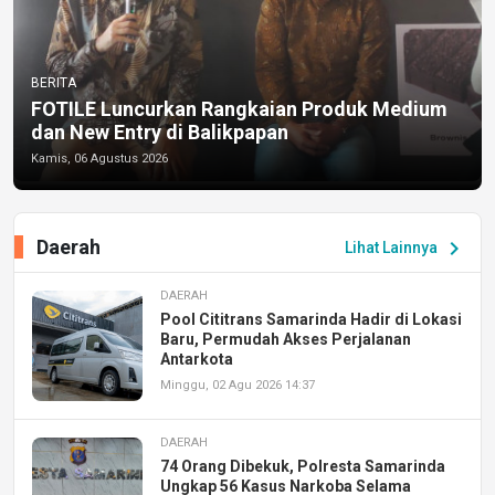
BERITA
FOTILE Luncurkan Rangkaian Produk Medium
dan New Entry di Balikpapan
Kamis, 06 Agustus 2026
Daerah
chevron_right
Lihat Lainnya
DAERAH
Pool Cititrans Samarinda Hadir di Lokasi
Baru, Permudah Akses Perjalanan
Antarkota
Minggu, 02 Agu 2026 14:37
DAERAH
74 Orang Dibekuk, Polresta Samarinda
Ungkap 56 Kasus Narkoba Selama