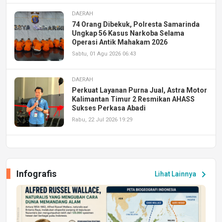
DAERAH
74 Orang Dibekuk, Polresta Samarinda
Ungkap 56 Kasus Narkoba Selama
Operasi Antik Mahakam 2026
Sabtu, 01 Agu 2026 06:43
DAERAH
Perkuat Layanan Purna Jual, Astra Motor
Kalimantan Timur 2 Resmikan AHASS
Sukses Perkasa Abadi
Rabu, 22 Jul 2026 19:29
DAERAH
UPA PERKASA Universitas Mulawarman
Laksanakan Job Fair Batch II, Hadirkan
Infografis
chevron_right
Lihat Lainnya
Peluang Kerja dan Magang
Jumat, 17 Jul 2026 22:30
DAERAH
Astra Motor Kalimantan Timur 2 Dukung