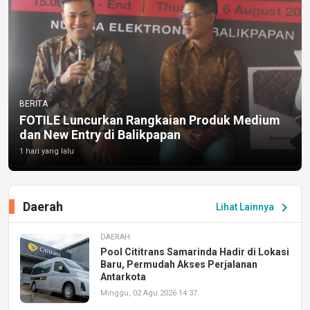
BERITA
FOTILE Luncurkan Rangkaian Produk Medium
dan New Entry di Balikpapan
1 hari yang lalu
Daerah
chevron_right
Lihat Lainnya
DAERAH
Pool Cititrans Samarinda Hadir di Lokasi
Baru, Permudah Akses Perjalanan
Antarkota
Minggu, 02 Agu 2026 14:37