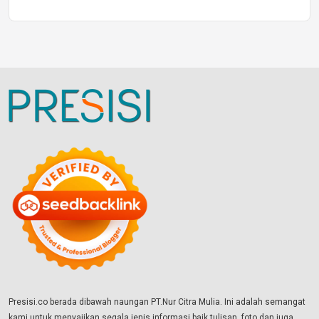
Presisi.co berada dibawah naungan PT.Nur Citra Mulia. Ini adalah semangat
kami untuk menyajikan segala jenis informasi baik tulisan, foto dan juga