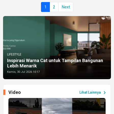
1
2
Next
LIFESTYLE
Inspirasi Warna Cat untuk Tampilan Bangunan
Lebih Menarik
Kamis, 30 Jul 2026 10:17
Video
chevron_right
Lihat Lainnya