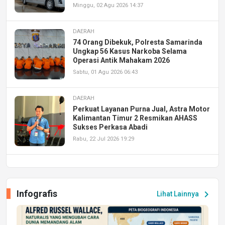
Minggu, 02 Agu 2026 14:37
DAERAH
74 Orang Dibekuk, Polresta Samarinda
Ungkap 56 Kasus Narkoba Selama
Operasi Antik Mahakam 2026
Sabtu, 01 Agu 2026 06:43
DAERAH
Perkuat Layanan Purna Jual, Astra Motor
Kalimantan Timur 2 Resmikan AHASS
Sukses Perkasa Abadi
Rabu, 22 Jul 2026 19:29
DAERAH
UPA PERKASA Universitas Mulawarman
Laksanakan Job Fair Batch II, Hadirkan
Infografis
chevron_right
Lihat Lainnya
Peluang Kerja dan Magang
Jumat, 17 Jul 2026 22:30