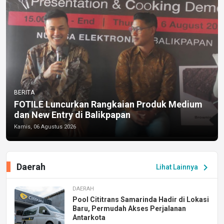
BERITA
FOTILE Luncurkan Rangkaian Produk Medium
dan New Entry di Balikpapan
Kamis, 06 Agustus 2026
Daerah
chevron_right
Lihat Lainnya
DAERAH
Pool Cititrans Samarinda Hadir di Lokasi
Baru, Permudah Akses Perjalanan
Antarkota