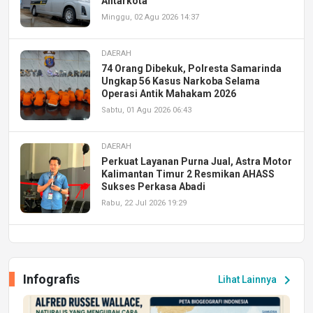
Antarkota
Minggu, 02 Agu 2026 14:37
DAERAH
74 Orang Dibekuk, Polresta Samarinda
Ungkap 56 Kasus Narkoba Selama
Operasi Antik Mahakam 2026
Sabtu, 01 Agu 2026 06:43
DAERAH
Perkuat Layanan Purna Jual, Astra Motor
Kalimantan Timur 2 Resmikan AHASS
Sukses Perkasa Abadi
Rabu, 22 Jul 2026 19:29
DAERAH
UPA PERKASA Universitas Mulawarman
Laksanakan Job Fair Batch II, Hadirkan
Infografis
chevron_right
Lihat Lainnya
Peluang Kerja dan Magang
Jumat, 17 Jul 2026 22:30