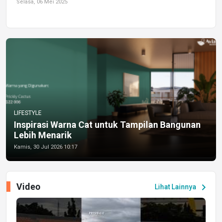
Selasa, 06 Mei 2025
LIFESTYLE
Inspirasi Warna Cat untuk Tampilan Bangunan
Lebih Menarik
Kamis, 30 Jul 2026 10:17
Video
chevron_right
Lihat Lainnya