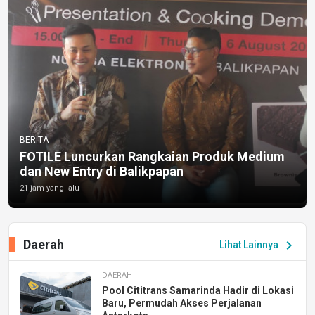
BERITA
FOTILE Luncurkan Rangkaian Produk Medium
dan New Entry di Balikpapan
21 jam yang lalu
Daerah
chevron_right
Lihat Lainnya
DAERAH
Pool Cititrans Samarinda Hadir di Lokasi
Baru, Permudah Akses Perjalanan