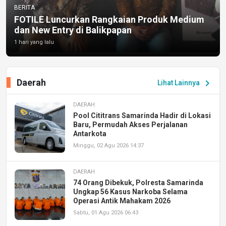
BERITA
FOTILE Luncurkan Rangkaian Produk Medium
dan New Entry di Balikpapan
1 hari yang lalu
Daerah
chevron_right
Lihat Lainnya
DAERAH
Pool Cititrans Samarinda Hadir di Lokasi
Baru, Permudah Akses Perjalanan
Antarkota
Minggu, 02 Agu 2026 14:37
DAERAH
74 Orang Dibekuk, Polresta Samarinda
Ungkap 56 Kasus Narkoba Selama
Operasi Antik Mahakam 2026
Sabtu, 01 Agu 2026 06:43