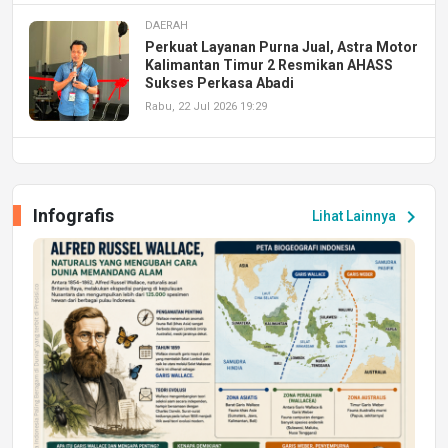
DAERAH
Perkuat Layanan Purna Jual, Astra Motor
Kalimantan Timur 2 Resmikan AHASS
Sukses Perkasa Abadi
Rabu, 22 Jul 2026 19:29
DAERAH
UPA PERKASA Universitas Mulawarman
Laksanakan Job Fair Batch II, Hadirkan
Infografis
chevron_right
Lihat Lainnya
Peluang Kerja dan Magang
Jumat, 17 Jul 2026 22:30
DAERAH
Astra Motor Kalimantan Timur 2 Dukung
Mahasiswa Samarinda dalam Astra
Honda SDGs Future Leaders 2026
Jumat, 10 Jul 2026 19:01