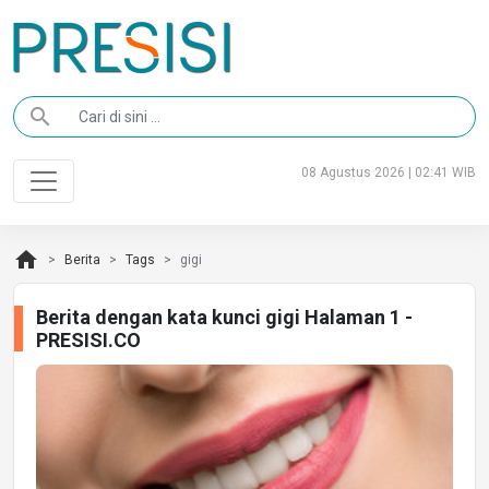
search
08 Agustus 2026 | 02:41 WIB
home
Berita
Tags
gigi
Berita dengan kata kunci gigi Halaman 1 -
PRESISI.CO