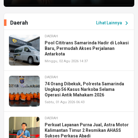
Daerah
chevron_right
Lihat Lainnya
DAERAH
Pool Cititrans Samarinda Hadir di Lokasi
Baru, Permudah Akses Perjalanan
Antarkota
Minggu, 02 Agu 2026 14:37
DAERAH
74 Orang Dibekuk, Polresta Samarinda
Ungkap 56 Kasus Narkoba Selama
Operasi Antik Mahakam 2026
Sabtu, 01 Agu 2026 06:43
DAERAH
Perkuat Layanan Purna Jual, Astra Motor
Kalimantan Timur 2 Resmikan AHASS
Sukses Perkasa Abadi