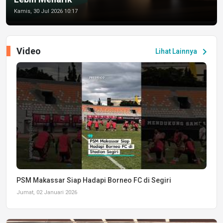
Kamis, 30 Jul 2026 10:17
Video
chevron_right
Lihat Lainnya
PSM Makassar Siap Hadapi Borneo FC di Segiri
Jumat, 02 Januari 2026