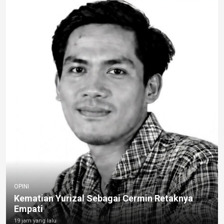
OPINI
Kematian Yurizal Sebagai Cermin Retaknya
Empati
19 jam yang lalu