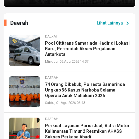
Daerah
chevron_right
Lihat Lainnya
DAERAH
Pool Cititrans Samarinda Hadir di Lokasi
Baru, Permudah Akses Perjalanan
Antarkota
Minggu, 02 Agu 2026 14:37
DAERAH
74 Orang Dibekuk, Polresta Samarinda
Ungkap 56 Kasus Narkoba Selama
Operasi Antik Mahakam 2026
Sabtu, 01 Agu 2026 06:43
DAERAH
Perkuat Layanan Purna Jual, Astra Motor
Kalimantan Timur 2 Resmikan AHASS
Sukses Perkasa Abadi