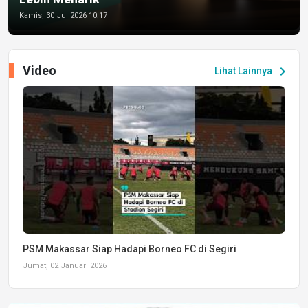
Kamis, 30 Jul 2026 10:17
Video
chevron_right
Lihat Lainnya
PSM Makassar Siap Hadapi Borneo FC di Segiri
Jumat, 02 Januari 2026