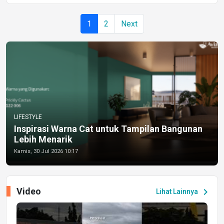
1
2
Next
LIFESTYLE
Inspirasi Warna Cat untuk Tampilan Bangunan
Lebih Menarik
Kamis, 30 Jul 2026 10:17
Video
chevron_right
Lihat Lainnya