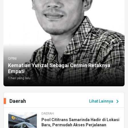
OPINI
Kematian Yurizal Sebagai Cermin Retaknya
Empati
1 hari yang lalu
Daerah
chevron_right
Lihat Lainnya
DAERAH
Pool Cititrans Samarinda Hadir di Lokasi
Baru, Permudah Akses Perjalanan