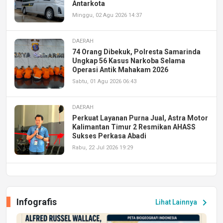
Antarkota
Minggu, 02 Agu 2026 14:37
DAERAH
74 Orang Dibekuk, Polresta Samarinda
Ungkap 56 Kasus Narkoba Selama
Operasi Antik Mahakam 2026
Sabtu, 01 Agu 2026 06:43
DAERAH
Perkuat Layanan Purna Jual, Astra Motor
Kalimantan Timur 2 Resmikan AHASS
Sukses Perkasa Abadi
Rabu, 22 Jul 2026 19:29
DAERAH
UPA PERKASA Universitas Mulawarman
Laksanakan Job Fair Batch II, Hadirkan
Infografis
chevron_right
Lihat Lainnya
Peluang Kerja dan Magang
Jumat, 17 Jul 2026 22:30