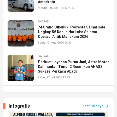
Antarkota
Minggu, 02 Agu 2026 14:37
DAERAH
74 Orang Dibekuk, Polresta Samarinda
Ungkap 56 Kasus Narkoba Selama
Operasi Antik Mahakam 2026
Sabtu, 01 Agu 2026 06:43
DAERAH
Perkuat Layanan Purna Jual, Astra Motor
Kalimantan Timur 2 Resmikan AHASS
Sukses Perkasa Abadi
Rabu, 22 Jul 2026 19:29
DAERAH
UPA PERKASA Universitas Mulawarman
Laksanakan Job Fair Batch II, Hadirkan
Infografis
chevron_right
Lihat Lainnya
Peluang Kerja dan Magang
Jumat, 17 Jul 2026 22:30