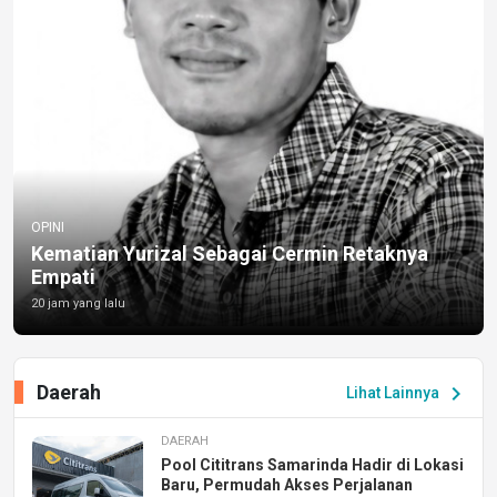
OPINI
Kematian Yurizal Sebagai Cermin Retaknya
Empati
20 jam yang lalu
Daerah
chevron_right
Lihat Lainnya
DAERAH
Pool Cititrans Samarinda Hadir di Lokasi
Baru, Permudah Akses Perjalanan