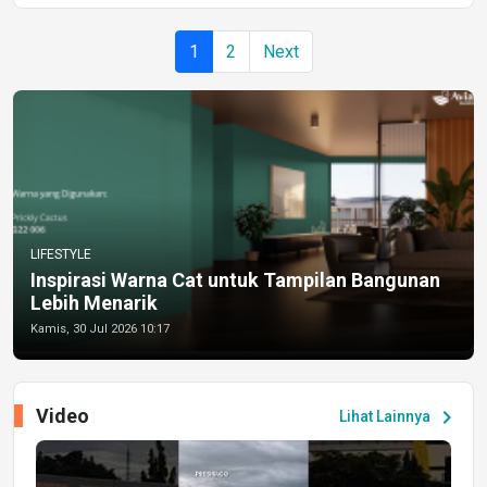
1
2
Next
LIFESTYLE
Inspirasi Warna Cat untuk Tampilan Bangunan
Lebih Menarik
Kamis, 30 Jul 2026 10:17
Video
chevron_right
Lihat Lainnya