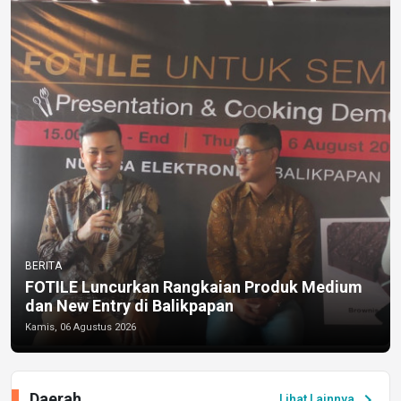
BERITA
FOTILE Luncurkan Rangkaian Produk Medium
dan New Entry di Balikpapan
Kamis, 06 Agustus 2026
Daerah
chevron_right
Lihat Lainnya