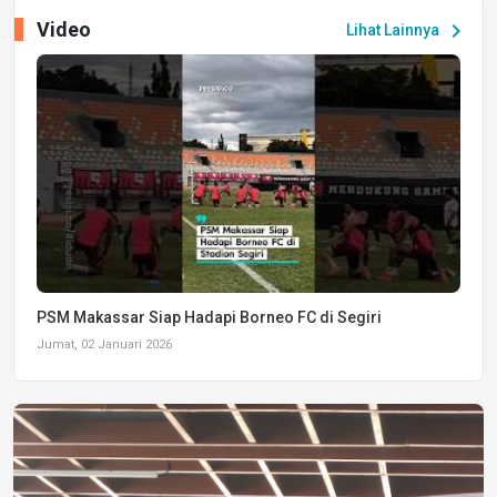
Video
chevron_right
Lihat Lainnya
PSM Makassar Siap Hadapi Borneo FC di Segiri
Jumat, 02 Januari 2026