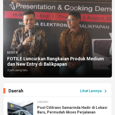
BERITA
FOTILE Luncurkan Rangkaian Produk Medium
dan New Entry di Balikpapan
2 jam yang lalu
Daerah
chevron_right
Lihat Lainnya
DAERAH
Pool Cititrans Samarinda Hadir di Lokasi
Baru, Permudah Akses Perjalanan