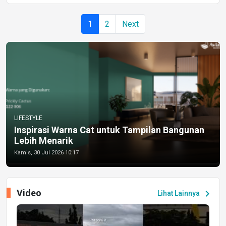
1
2
Next
LIFESTYLE
Inspirasi Warna Cat untuk Tampilan Bangunan
Lebih Menarik
Kamis, 30 Jul 2026 10:17
Video
chevron_right
Lihat Lainnya