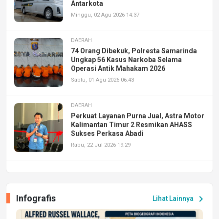
Antarkota
Minggu, 02 Agu 2026 14:37
DAERAH
74 Orang Dibekuk, Polresta Samarinda
Ungkap 56 Kasus Narkoba Selama
Operasi Antik Mahakam 2026
Sabtu, 01 Agu 2026 06:43
DAERAH
Perkuat Layanan Purna Jual, Astra Motor
Kalimantan Timur 2 Resmikan AHASS
Sukses Perkasa Abadi
Rabu, 22 Jul 2026 19:29
DAERAH
UPA PERKASA Universitas Mulawarman
Laksanakan Job Fair Batch II, Hadirkan
Infografis
chevron_right
Lihat Lainnya
Peluang Kerja dan Magang
Jumat, 17 Jul 2026 22:30