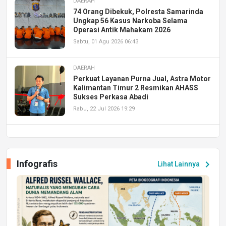
DAERAH
74 Orang Dibekuk, Polresta Samarinda
Ungkap 56 Kasus Narkoba Selama
Operasi Antik Mahakam 2026
Sabtu, 01 Agu 2026 06:43
DAERAH
Perkuat Layanan Purna Jual, Astra Motor
Kalimantan Timur 2 Resmikan AHASS
Sukses Perkasa Abadi
Rabu, 22 Jul 2026 19:29
DAERAH
UPA PERKASA Universitas Mulawarman
Laksanakan Job Fair Batch II, Hadirkan
Infografis
chevron_right
Lihat Lainnya
Peluang Kerja dan Magang
Jumat, 17 Jul 2026 22:30
DAERAH
Astra Motor Kalimantan Timur 2 Dukung
Mahasiswa Samarinda dalam Astra