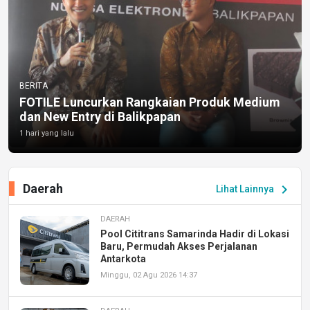
BERITA
FOTILE Luncurkan Rangkaian Produk Medium
dan New Entry di Balikpapan
1 hari yang lalu
Daerah
chevron_right
Lihat Lainnya
DAERAH
Pool Cititrans Samarinda Hadir di Lokasi
Baru, Permudah Akses Perjalanan
Antarkota
Minggu, 02 Agu 2026 14:37