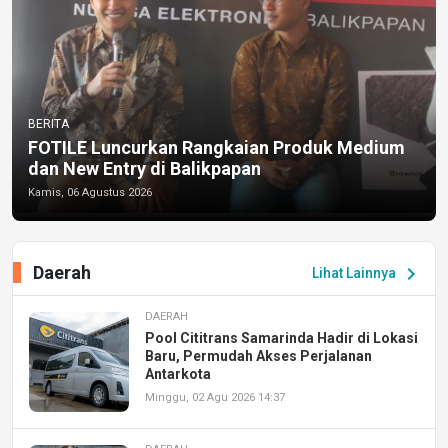
BERITA
FOTILE Luncurkan Rangkaian Produk Medium
dan New Entry di Balikpapan
Kamis, 06 Agustus 2026
Daerah
chevron_right
Lihat Lainnya
DAERAH
Pool Cititrans Samarinda Hadir di Lokasi
Baru, Permudah Akses Perjalanan
Antarkota
Minggu, 02 Agu 2026 14:37