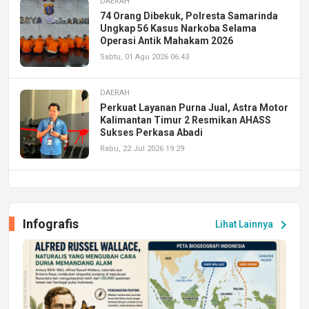
DAERAH
74 Orang Dibekuk, Polresta Samarinda
Ungkap 56 Kasus Narkoba Selama
Operasi Antik Mahakam 2026
Sabtu, 01 Agu 2026 06:43
DAERAH
Perkuat Layanan Purna Jual, Astra Motor
Kalimantan Timur 2 Resmikan AHASS
Sukses Perkasa Abadi
Rabu, 22 Jul 2026 19:29
DAERAH
UPA PERKASA Universitas Mulawarman
Laksanakan Job Fair Batch II, Hadirkan
Infografis
chevron_right
Lihat Lainnya
Peluang Kerja dan Magang
Jumat, 17 Jul 2026 22:30
DAERAH
Astra Motor Kalimantan Timur 2 Dukung
Mahasiswa Samarinda dalam Astra