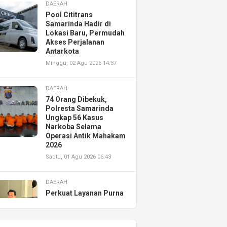
DAERAH
Pool Cititrans
Samarinda Hadir di
Lokasi Baru, Permudah
Akses Perjalanan
Antarkota
Minggu, 02 Agu 2026 14:37
DAERAH
74 Orang Dibekuk,
Polresta Samarinda
Ungkap 56 Kasus
Narkoba Selama
Operasi Antik Mahakam
2026
Sabtu, 01 Agu 2026 06:43
DAERAH
Perkuat Layanan Purna
Jual, Astra Motor
Kalimantan Timur 2
Resmikan AHASS