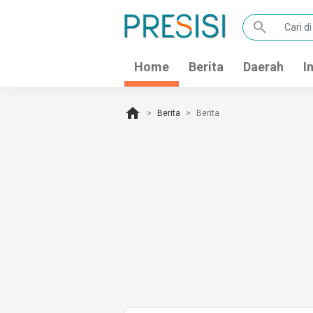
search
Home
Berita
Daerah
I
home
Berita
Berita