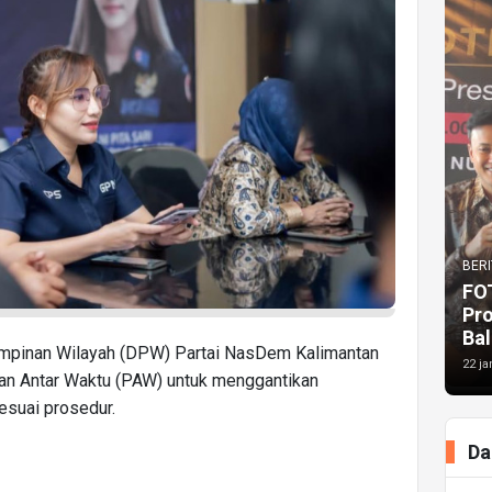
BERI
FO
Pr
Bal
mpinan Wilayah (DPW) Partai NasDem Kalimantan
22 ja
an Antar Waktu (PAW) untuk menggantikan
esuai prosedur.
Da