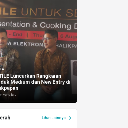
TA
TILE Luncurkan Rangkaian
oduk Medium dan New Entry di
ikpapan
m yang lalu
erah
chevron_right
Lihat Lainnya