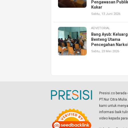
Pengawasan Publik
Kukar
Sabtu, 13 Juni 2026
ADVETORIAL
Bang Ayub: Keluarg
Benteng Utama
Pencegahan Narko
Sabtu, 23 Mei 2026
Presisi.co berad
PT.Nur Citra Mulia
kami untuk menyaj
informasi baik tul
video kepada par