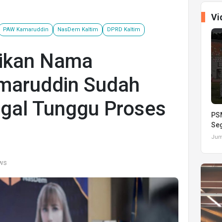
Vi
PAW Kamaruddin
NasDem Kaltim
DPRD Kaltim
ikan Nama
maruddin Sudah
ggal Tunggu Proses
PSM
Seg
Juma
ews