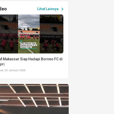
deo
chevron_right
Lihat Lainnya
 Makassar Siap Hadapi Borneo FC di
iri
t, 02 Januari 2026