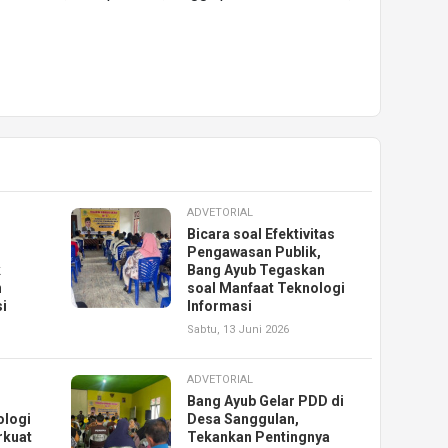
ADVETORIAL
Bicara soal Efektivitas
Pengawasan Publik,
k
Bang Ayub Tegaskan
n
soal Manfaat Teknologi
i
Informasi
Sabtu, 13 Juni 2026
ADVETORIAL
Bang Ayub Gelar PDD di
ologi
Desa Sanggulan,
rkuat
Tekankan Pentingnya