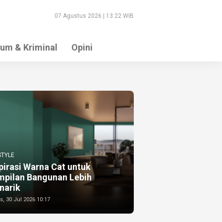
07 Agustus 2026 | 13:22 WIB
um & Kriminal
Opini
STYLE
pirasi Warna Cat untuk
mpilan Bangunan Lebih
narik
, 30 Jul 2026 10:17