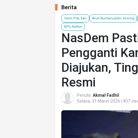
Berita
Celni Pita Sari
Andi Burhanuddin Solong
KPU Kaltim
NasDem Past
Pengganti Ka
Diajukan, Tin
Resmi
Penulis:
Akmal Fadhil
Selasa, 31 Maret 2026 | 407 vi