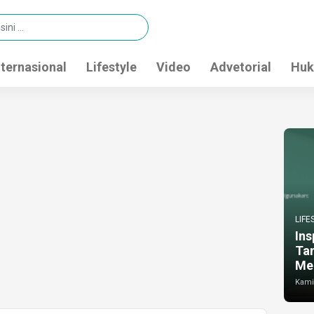
nternasional
Lifestyle
Video
Advetorial
Huk
LIFE
Ins
Ta
Me
Kamis