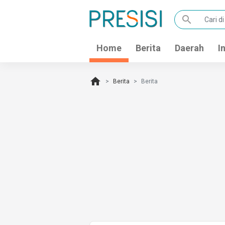
search
Home
Berita
Daerah
I
home
Berita
Berita