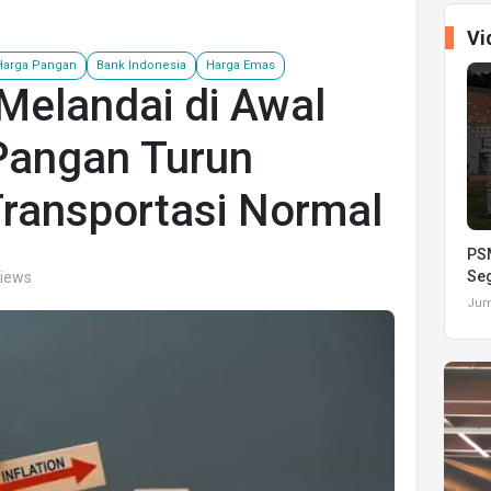
Vi
Harga Pangan
Bank Indonesia
Harga Emas
 Melandai di Awal
Pangan Turun
Transportasi Normal
PSM
Seg
views
Juma