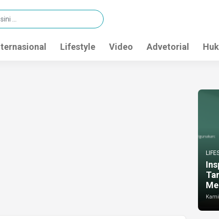
nternasional
Lifestyle
Video
Advetorial
Huk
LIFE
Ins
Ta
Me
Kamis