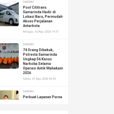
DAERAH
Pool Cititrans
Samarinda Hadir di
Lokasi Baru, Permudah
Akses Perjalanan
Antarkota
Minggu, 02 Agu 2026 14:37
DAERAH
74 Orang Dibekuk,
Polresta Samarinda
Ungkap 56 Kasus
Narkoba Selama
Operasi Antik Mahakam
2026
Sabtu, 01 Agu 2026 06:43
DAERAH
Perkuat Layanan Purna
Jual, Astra Motor
Kalimantan Timur 2
Resmikan AHASS