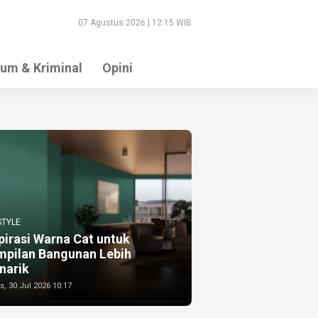
07 Agustus 2026 | 12:15 WIB
um & Kriminal
Opini
STYLE
pirasi Warna Cat untuk
mpilan Bangunan Lebih
narik
, 30 Jul 2026 10:17