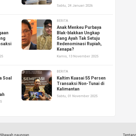
Sabtu, 24 Januari 2026
BERITA
Anak Menkeu Purbaya
gaan
Blak-blakkan Ungkap
ong
Sang Ayah Tak Setuju
nsaksi
Redenominasi Rupiah,
Kenapa?
25
Kamis, 13 November 2025
BERITA
a Soal
Kaltim Kuasai 55 Persen
Transaksi Non-Tunai di
Kalimantan
ah
Sabtu, 01 November 2025
25
a dibawah naungan
Tentang