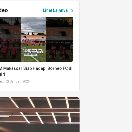
deo
chevron_right
Lihat Lainnya
 Makassar Siap Hadapi Borneo FC di
iri
t, 02 Januari 2026