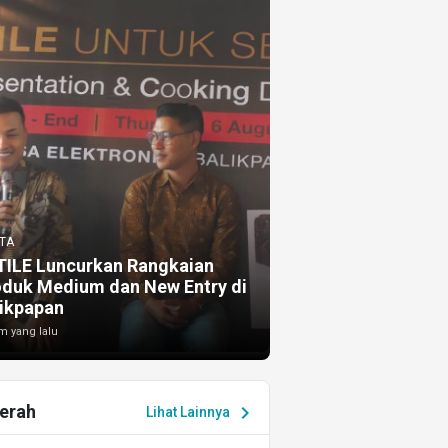
TA
TILE Luncurkan Rangkaian
oduk Medium dan New Entry di
ikpapan
m yang lalu
erah
chevron_right
Lihat Lainnya