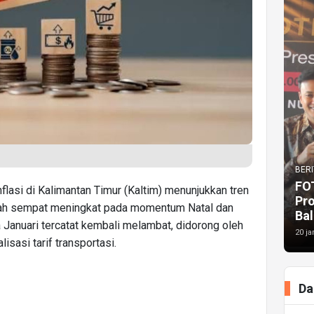
BERI
FO
nflasi di Kalimantan Timur (Kaltim) menunjukkan tren
Pr
lah sempat meningkat pada momentum Natal dan
Bal
a Januari tercatat kembali melambat, didorong oleh
20 ja
sasi tarif transportasi.
Da