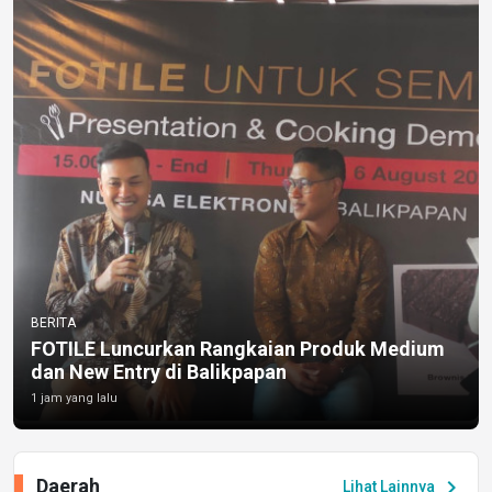
BERITA
FOTILE Luncurkan Rangkaian Produk Medium
dan New Entry di Balikpapan
1 jam yang lalu
Daerah
chevron_right
Lihat Lainnya