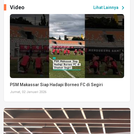
Video
chevron_right
Lihat Lainnya
PSM Makassar Siap Hadapi Borneo FC di Segiri
Jumat, 02 Januari 2026