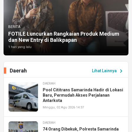
BERITA
FOTILE Luncurkan Rangkaian Produk Medium
dan New Entry di Balikpapan
1 hari yang lalu
Daerah
chevron_right
Lihat Lainnya
DAERAH
Pool Cititrans Samarinda Hadir di Lokasi
Baru, Permudah Akses Perjalanan
Antarkota
Minggu, 02 Agu 2026 14:37
DAERAH
74 Orang Dibekuk, Polresta Samarinda