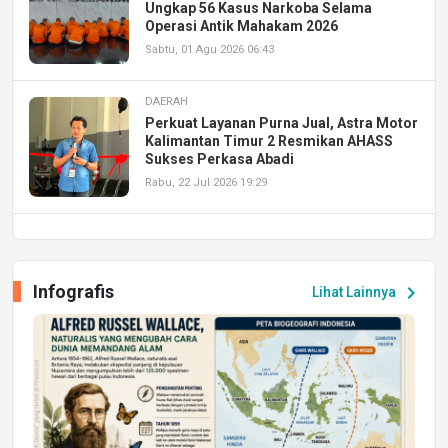
Ungkap 56 Kasus Narkoba Selama
Operasi Antik Mahakam 2026
Sabtu, 01 Agu 2026 06:43
DAERAH
Perkuat Layanan Purna Jual, Astra Motor
Kalimantan Timur 2 Resmikan AHASS
Sukses Perkasa Abadi
Rabu, 22 Jul 2026 19:29
DAERAH
UPA PERKASA Universitas Mulawarman
Laksanakan Job Fair Batch II, Hadirkan
Infografis
chevron_right
Lihat Lainnya
Peluang Kerja dan Magang
Jumat, 17 Jul 2026 22:30
DAERAH
Astra Motor Kalimantan Timur 2 Dukung
Mahasiswa Samarinda dalam Astra
Honda SDGs Future Leaders 2026