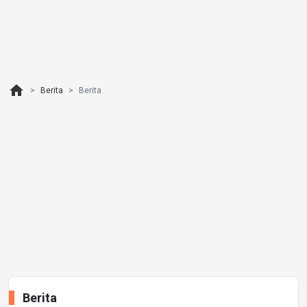
home
Berita
Berita
Berita