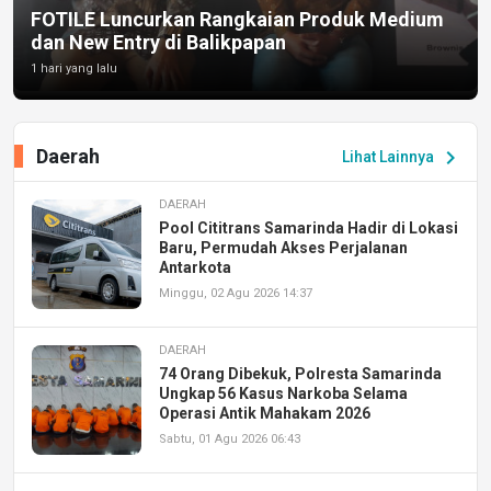
FOTILE Luncurkan Rangkaian Produk Medium
dan New Entry di Balikpapan
1 hari yang lalu
Daerah
chevron_right
Lihat Lainnya
DAERAH
Pool Cititrans Samarinda Hadir di Lokasi
Baru, Permudah Akses Perjalanan
Antarkota
Minggu, 02 Agu 2026 14:37
DAERAH
74 Orang Dibekuk, Polresta Samarinda
Ungkap 56 Kasus Narkoba Selama
Operasi Antik Mahakam 2026
Sabtu, 01 Agu 2026 06:43