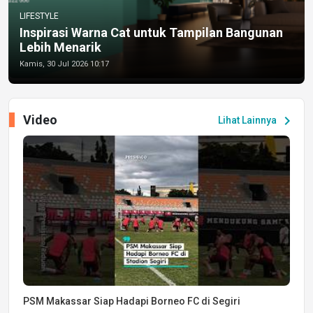
LIFESTYLE
Inspirasi Warna Cat untuk Tampilan Bangunan
Lebih Menarik
Kamis, 30 Jul 2026 10:17
Video
chevron_right
Lihat Lainnya
PSM Makassar Siap Hadapi Borneo FC di Segiri