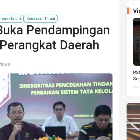
Vi
mprov kaltim
Kejaksaan Tinggi
m Buka Pendampingan
Perangkat Daerah
views
PSM
Seg
Juma