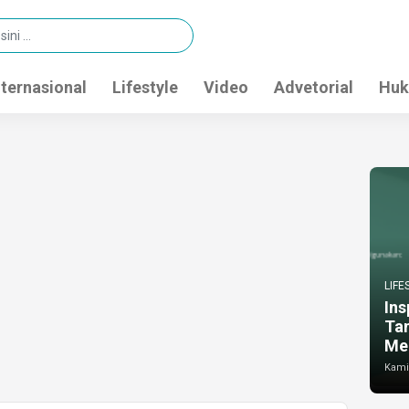
nternasional
Lifestyle
Video
Advetorial
Huk
LIFE
Ins
Ta
Me
Kamis