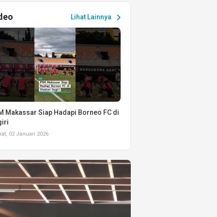
deo
chevron_right
Lihat Lainnya
 Makassar Siap Hadapi Borneo FC di
iri
t, 02 Januari 2026