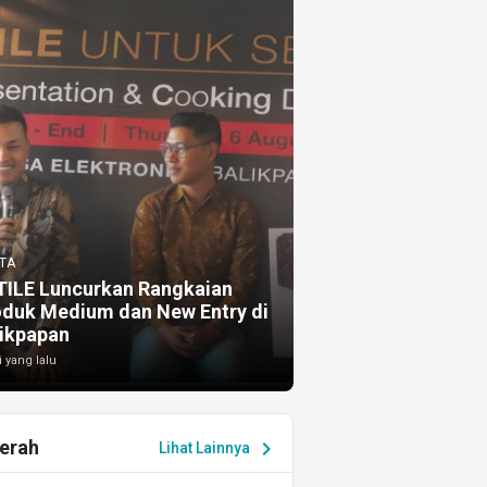
TA
TILE Luncurkan Rangkaian
oduk Medium dan New Entry di
ikpapan
i yang lalu
erah
chevron_right
Lihat Lainnya