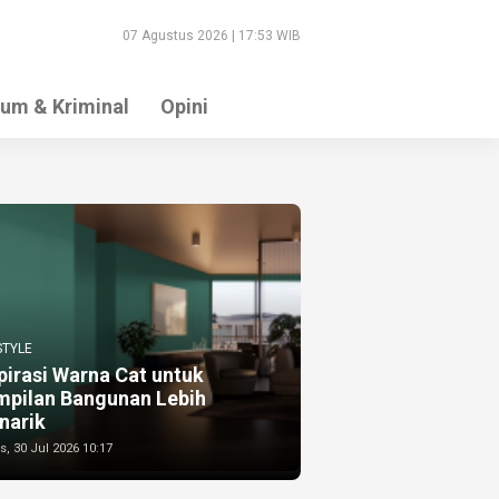
07 Agustus 2026 | 17:53 WIB
um & Kriminal
Opini
STYLE
pirasi Warna Cat untuk
mpilan Bangunan Lebih
narik
, 30 Jul 2026 10:17