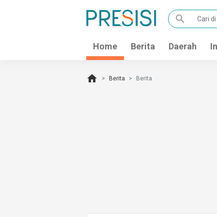
search
Home
Berita
Daerah
I
home
Berita
Berita