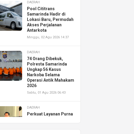
DAERAH
Pool Cititrans
Samarinda Hadir di
Lokasi Baru, Permudah
Akses Perjalanan
Antarkota
Minggu, 02 Agu 2026 14:37
DAERAH
74 Orang Dibekuk,
Polresta Samarinda
Ungkap 56 Kasus
Narkoba Selama
Operasi Antik Mahakam
2026
Sabtu, 01 Agu 2026 06:43
DAERAH
Perkuat Layanan Purna
Jual, Astra Motor
Kalimantan Timur 2
Resmikan AHASS